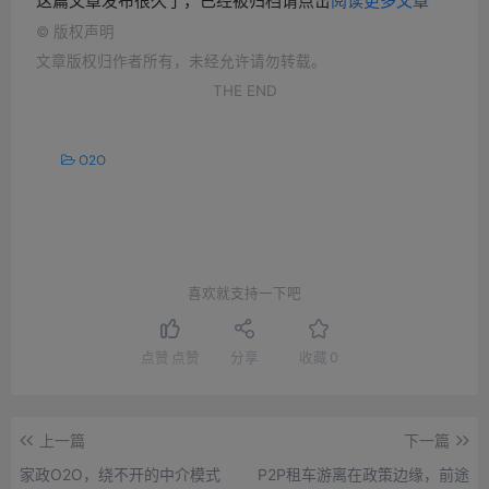
这篇文章发布很久了，已经被归档请点击
阅读更多文章
©
版权声明
文章版权归作者所有，未经允许请勿转载。
THE END
O2O
喜欢就支持一下吧
点赞
点赞
分享
收藏
0
上一篇
下一篇
家政O2O，绕不开的中介模式
P2P租车游离在政策边缘，前途