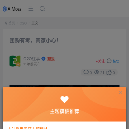
首页
O2O
正文
团购有毒，商家小心！
O2O往事
+
关注
私信
11年前发布
0
21
0
主题模板推荐
本站采用深蓝主题建站