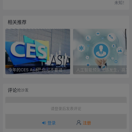
未知！
相关推荐
今年的CES Asia，你可不要错过这些自动驾驶看点
人工智能预测流感发生，高发季预测准确
评论
抢沙发
请登录后发表评论
登录
注册