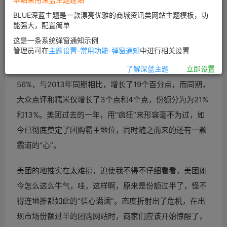
BLUE深蓝主题是一款漂亮优雅的商城资讯类网站主题模板，功
能强大，配置简单
这是一条系统弹窗通知示例
管理员可在
主题设置-常用功能-弹窗通知
中进行相关设置
易观数据显示，今年上半年，美团的市场份额占比为
了解深蓝主题
立即设置
56%，与2013年同期相比，增长了19个百分点，而同期，
大众点评和糯米仅增长了3个点和4个点，份额分为为21%
和13%。美团过去的一年，用“疯狂”来形容毫不为过，如
今已彻底奠定了团购霸主地位，同时随之而来的还有一颗
霸道的“心”。
美团的地推实在太难搞，迫使我不得不仔细看看，美团如
今怎么这么牛气，哇，这样啊，原来是份额过半了，怪不
得连地推都如此的“信心满满”。态度折射出了危机，在出
现市场份额过半的团购网站时，商家们应该开始惊醒了，