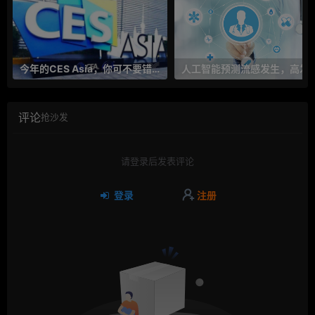
今年的CES Asia，你可不要错过这些自动驾驶看点
人工智能预测流感发生，高发季预测准确率
评论
抢沙发
请登录后发表评论
登录
注册