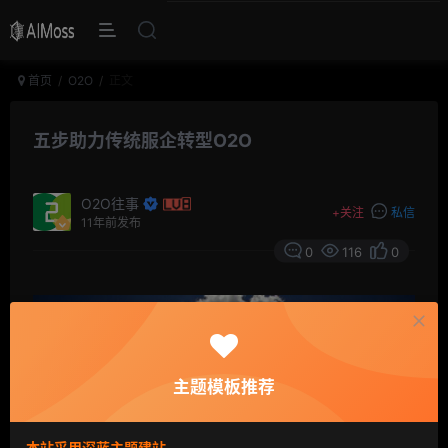
首页
O2O
正文
五步助力传统服企转型O2O
O2O往事
+
关注
私信
11年前发布
0
116
0
主题模板推荐
本站采用深蓝主题建站