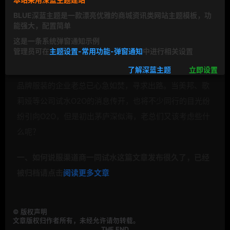
BLUE深蓝主题是一款漂亮优雅的商城资讯类网站主题模板，功
能强大，配置简单
这是一条系统弹窗通知示例
管理员可在
主题设置-常用功能-弹窗通知
中进行相关设置
随着电商压力的袭来和消费者购物习惯的改变，一些传统
了解深蓝主题
立即设置
品牌服装的
企业老总已心急如焚，寻求出路。当美邦、歌
莉娅等公司试水
O2O的消息传开，也将不少同行的目光纷
纷引向
O2O，但是初出茅庐深似海，老总们又该考虑些什
么呢？
一、如何说服渠道商一同试水
这篇文章发布很久了，已经
被归档请点击
阅读更多文章
©
版权声明
文章版权归作者所有，未经允许请勿转载。
THE END