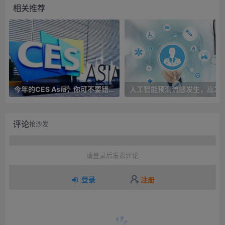
相关推荐
今年的CES Asia，你可不要错过这些自动驾驶看点
人工智能预测流感发生，高发季预测准确率
评论
抢沙发
请登录后发表评论
登录
注册