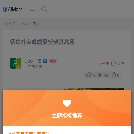
首页
O2O
正文
餐饮外卖或成最新烧钱战场
O2O往事
+
关注
私信
11年前发布
0
84
0
主题模板推荐
本站采用深蓝主题建站