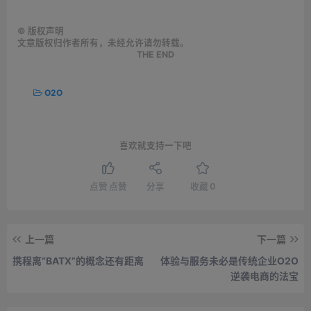
©
版权声明
文章版权归作者所有，未经允许请勿转载。
THE END
O2O
喜欢就支持一下吧
点赞
点赞
分享
收藏
0
上一篇
下一篇
携程离“BATX”的概念还有距离
体验与服务未必是传统企业O2O
逆袭电商的法宝