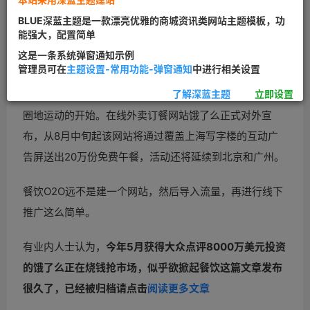
BLUE深蓝主题是一款漂亮优雅的商城资讯类网站主题模板，功
能强大，配置简单
这是一条系统弹窗通知示例
管理员可在
主题设置-常用功能-弹窗通知
中进行相关设置
曾几何时，还是饭店在提供外卖，如今却成了互联网巨头
了解深蓝主题
立即设置
圈地运动的开始。在线外卖订餐网站饿了么正式对外宣
布，从8月中旬起该网站将通过覆盖上海写字楼的互动广
告屏送出20万份免费午餐，活动还将延续到北京和广州。
餐饮
O2O远不是建一个网站，然后导入流量，再进行线下
推广这么简单。
有业内人士认为，
今年5月获得大众点评8000万美元投资
的饿了么正在烧钱抢市场，似乎欲掀起
餐饮
这篇文章发布
很久了，已经被归档请点击
阅读更多文章