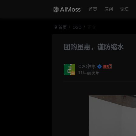
首页
原创
论坛
首页
O2O
正文
团购虽惠，谨防缩水
O2O往事
11年前发布