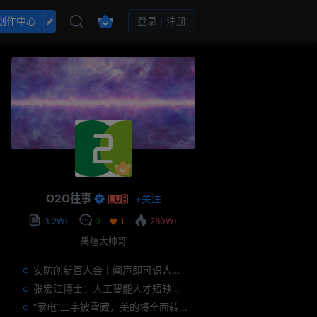
创作中心
登录
注册
O2O往事
+
关注
3.2W+
0
1
280W+
禹煊大帅哥
安防创新百人会丨闻声即可识人，虚拟诈骗的克星——声纹识别
张宏江博士：人工智能人才短缺是世界性问题
“家电”二字被雪藏，美的将全面转型智能制造？