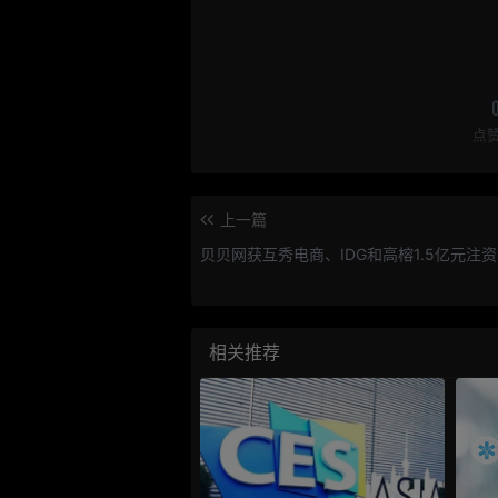
点
上一篇
贝贝网获互秀电商、IDG和高榕1.5亿元注资
相关推荐