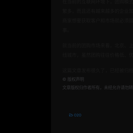
在当前的互联网环境下，团购模
繁多，而且还有越来越多的企业
商家想要获取客户和市场就必须
事。
就当前的团购市场来看，北京、
线城市，虽然团购往往价格低、优
这篇文章发布很久了，已经被归
©
版权声明
文章版权归作者所有，未经允许请勿转
O2O