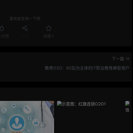
喜欢就支持一下吧
赞
点赞
分享
收藏
0
下一篇
教育O2O：90后为主体的IT职业教育典型用户