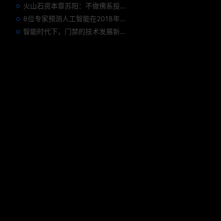
火山石资本章苏阳：不做佛系投资人，为企业价值战斗到底
8位专家预测人工智能在2018年对我们的影响
智能时代下，门禁的技术发展新趋势