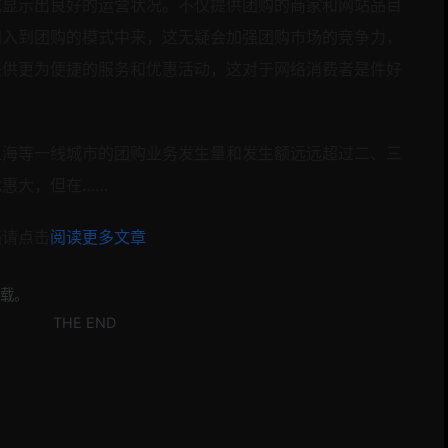
式显示出良好的运营状况。不仅提供团购的商家和网站品目
加入到团购的模式中来，这无疑会加强团购市场的竞争力，
提供更为便捷的服务和优惠活动，这对于网络消费者是件好
上海等一线城市的团购业务发生量和发生额远远超过二、三
惠大，但在……
档请点击
阅读更多文章
载。
THE END