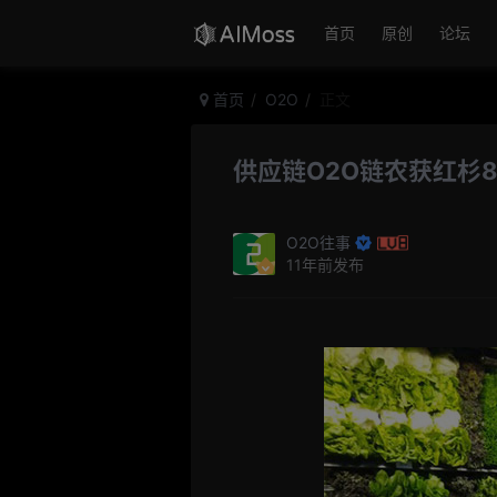
首页
原创
论坛
首页
O2O
正文
供应链O2O链农获红杉
O2O往事
11年前发布