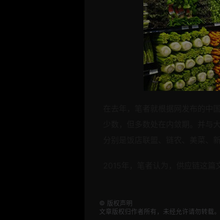
在去年，笔者就根据网发布的中
少数，但多数处在内敛期。并与
分别是饭店联盟、链农、美菜、
2015年，笔者认为，供应链
这篇
©
版权声明
文章版权归作者所有，未经允许请勿转载