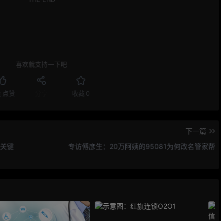
喜欢就支持一下吧
赞
点赞
分享
收藏
0
下一篇
是关键
专访傅彦生：20万阿姨的95081为何改名管家帮