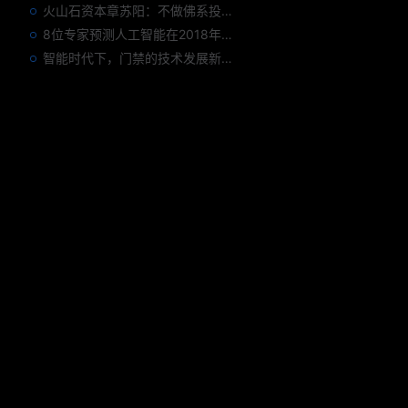
火山石资本章苏阳：不做佛系投资人，为企业价值战斗到底
8位专家预测人工智能在2018年对我们的影响
智能时代下，门禁的技术发展新趋势