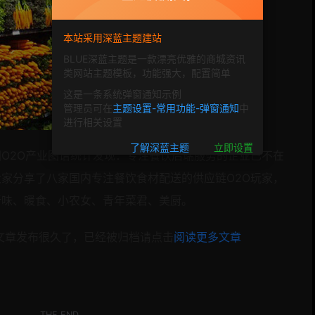
本站采用深蓝主题建站
BLUE深蓝主题是一款漂亮优雅的商城资讯
类网站主题模板，功能强大，配置简单
这是一条系统弹窗通知示例
管理员可在
主题设置-常用功能-弹窗通知
中
进行相关设置
了解深蓝主题
立即设置
国
O2O产业图谱统计发现：专注
餐饮后端服务的企业已不在
大家分享了八家国内专注
餐饮食材配送的供应链
O2O玩家，
新味、暖食、小农女、青年菜君、美厨。
文章发布很久了，已经被归档请点击
阅读更多文章
。
THE END