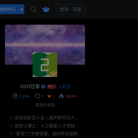
创作中心
登录
注册
O2O往事
+
关注
3.2W+
0
1
280W+
禹煊大帅哥
安防创新百人会丨闻声即可识人，虚拟诈骗的克星——声纹识别
张宏江博士：人工智能人才短缺是世界性问题
“家电”二字被雪藏，美的将全面转型智能制造？