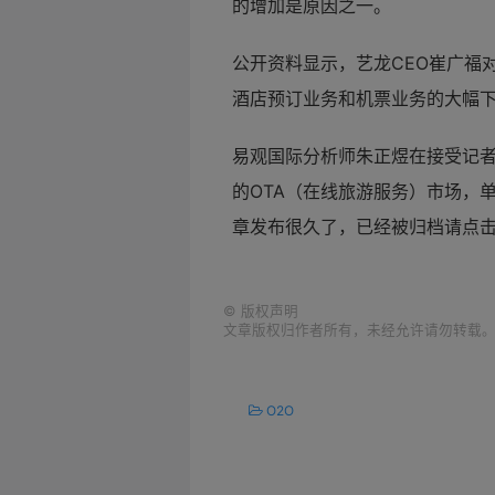
的增加是原因之一。
公开资料显示，艺龙CEO崔广福
酒店预订业务和机票业务的大幅
易观国际分析师朱正煜在接受记
的OTA（在线
旅游服务）市场，
章发布很久了，已经被归档请点
©
版权声明
文章版权归作者所有，未经允许请勿转载
O2O