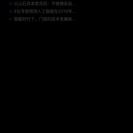
火山石资本章苏阳：不做佛系投资人，为企业价值战斗到底
8位专家预测人工智能在2018年对我们的影响
智能时代下，门禁的技术发展新趋势