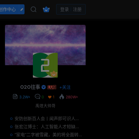
创作中心
登录
注册
O2O往事
+
关注
3.2W+
0
1
280W+
禹煊大帅哥
安防创新百人会丨闻声即可识人，虚拟诈骗的克星——声纹识别
张宏江博士：人工智能人才短缺是世界性问题
“家电”二字被雪藏，美的将全面转型智能制造？