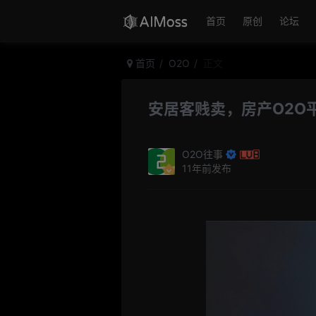
首页
原创
论坛
首页
O2O
正文
安居客贱卖，房产O2O
O2O往事
11年前发布