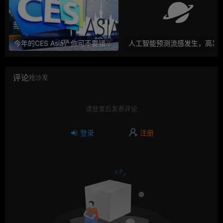
今年的CES Asia，你可不要错过这些自动驾驶看点
人工智能预测流感发生，高发季预测准确
评论
抢沙发
请登录后发表评论
登录
注册