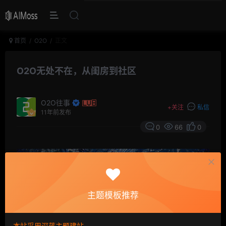
首页
O2O
正文
O2O无处不在，从闺房到社区
O2O往事
+
关注
私信
11年前发布
0
66
0
主题模板推荐
本站采用深蓝主题建站