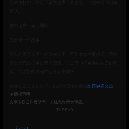
用户拨打电话即可下单并提供专业服务，这便是易到用车
模式。
左牵用户：玩心理战
先分享一个故事。
朋友的妻子花不少钱做完美甲，回到家忽然很郁闷。因为
那么漂亮的指甲没有人知道。于是专门打电话约闺密们吃
饭，在吃饭的过程中有意无意地把……
这篇文章发布很久了，已经被归档请点击
阅读更多文章
©
版权声明
文章版权归作者所有，未经允许请勿转载。
THE END
O2O