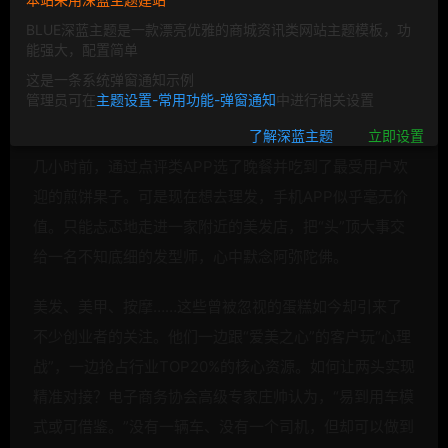
BLUE深蓝主题是一款漂亮优雅的商城资讯类网站主题模板，功
能强大，配置简单
这是一条系统弹窗通知示例
管理员可在
主题设置-常用功能-弹窗通知
中进行相关设置
几天前，通过团购APP买了一张《后会无期》的电影票；
了解深蓝主题
立即设置
几小时前，通过点评类APP选了晚餐并吃到了最受用户欢
迎的煎饼果子。可是现在想去理发，手机APP似乎毫无价
值。只能忐忑地走进一家附近的美发店，把“头”顶大事交
给一名不知底细的发型师，心中默念阿弥陀佛。
美发、美甲、按摩……这些曾被忽视的蛋糕如今却引来了
不少
创业者的关注。他们一边跟“爱美之心”的客户玩“心理
战”，一边抢占行业TOP20%的核心资源。如何让两头实现
精准对接？电子商务协会高级专家庄帅认为，“易到用车模
式或可借鉴。”没有一辆车、没有一个司机，但却可以做到