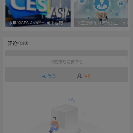
今年的CES Asia，你可不要错过这些自动驾驶看点
人工智能预测流感发生，高发季预测准确
评论
抢沙发
请登录后发表评论
登录
注册