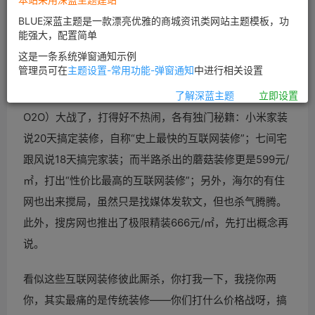
BLUE深蓝主题是一款漂亮优雅的商城资讯类网站主题模板，功
能强大，配置简单
这是一条系统弹窗通知示例
管理员可在
主题设置-常用功能-弹窗通知
中进行相关设置
开年社交媒体营销第一战，应该算是互联网装修（家装
了解深蓝主题
立即设置
O2O）大战了，打得好不热闹，各有独门秘籍：小米家装
说20天搞定装修，自称“史上最快的互联网装修”；七间宅
跟风说18天搞完家装；而半路杀出的蘑菇装修更是599元/
㎡，打出“性价比最高的互联网装修”；另外，海尔的有住
网也出来搅局，虽然只是找媒体发软文，但也杀气腾腾。
此外，搜房网也推出了极限精装666元/㎡，先打出概念再
说。
看似这些互联网装修彼此厮杀，你打我一下，我挠你两
你，其实最痛的是传统装修——你们打什么价格战呀，搞