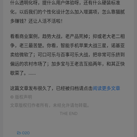
什么透明化呀，提什么用户体验呀，还有什么硬装标准
化，以后我们的个性化设计怎么加入增漏项，怎么靠猫腻
多赚钱？还让人活不活啦！
看看商业案例，趋势大战，老产品死掉；抑或老大老二相
争，老三最苦楚。你看，智能手机苹果大战三星，诺基亚
卖给微软了；可口可乐与百事可乐大战，把非常可乐挤到
偏远的农村市场了；加多宝与王老吉互掐两年，和其正快
歇菜了。……
这篇文章发布很久了，已经被归档请点击
阅读更多文章
©
版权声明
文章版权归作者所有，未经允许请勿转载。
THE END
O2O