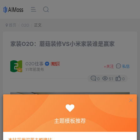
首页
O2O
正文
家装O2O：蘑菇装修VS小米家装谁是赢家
O2O往事
+
关注
私信
11年前发布
0
51
0
主题模板推荐
本站采用深蓝主题建站