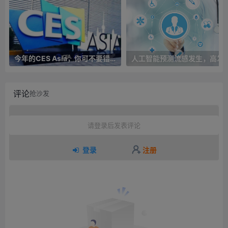
今年的CES Asia，你可不要错过这些自动驾驶看点
人工智能预测流感发生，高发季预测准确率
评论
抢沙发
请登录后发表评论
登录
注册