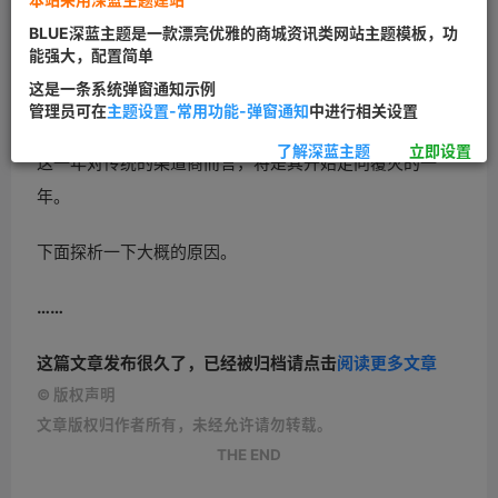
BLUE深蓝主题是一款漂亮优雅的商城资讯类网站主题模板，功
能强大，配置简单
这是一条系统弹窗通知示例
管理员可在
主题设置-常用功能-弹窗通知
中进行相关设置
2015
年是新的一年，也将是传统企业发力
O2O的一年，而
了解深蓝主题
立即设置
这一年对传统的渠道商而言，将是其开始走向覆灭的一
年。
下面探析一下大概的原因。
……
这篇文章发布很久了，已经被归档请点击
阅读更多文章
©
版权声明
文章版权归作者所有，未经允许请勿转载。
THE END