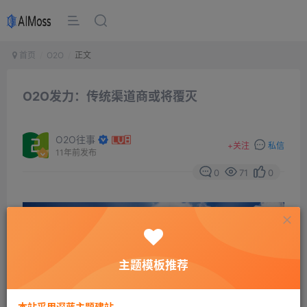
首页
O2O
正文
O2O发力：传统渠道商或将覆灭
O2O往事
+
关注
私信
11年前发布
0
71
0
主题模板推荐
本站采用深蓝主题建站