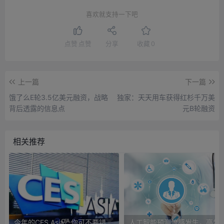
喜欢就支持一下吧
点赞
点赞
分享
收藏
0
上一篇
下一篇
饿了么E轮3.5亿美元融资，战略
独家：天天用车获得红杉千万美
背后透露的信息点
元B轮融资
相关推荐
今年的CES Asia，你可不要错过这些自动驾驶看点
人工智能预测流感发生，高发季预测准确