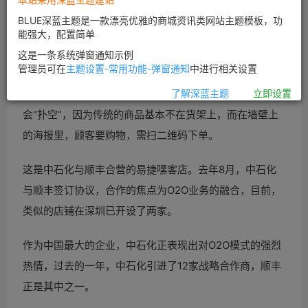
BLUE深蓝主题是一款漂亮优雅的商城资讯类网站主题模板，功
能强大，配置简单
这是一条系统弹窗通知示例
管理员可在
主题设置-常用功能-弹窗通知
中进行相关设置
在深圳宝安的一家中石化加油站的便利店，顾客前往购物
了解深蓝主题
立即设置
会“扑空”，因为传统的商品基本不在货架上，而在墙壁上
的海报里，顾客要购物，需扫二维码下单。
这是中石化与顺丰合营的易捷嘿客店。去年8月，中石化
与顺丰签订协议，合作的焦点为
O2O业务的融合，目前，
类似的店铺在深圳已开设了两家。
作为中国最大的企业，中石化正表现出对
O2O模式的强烈
热情，过去的一年，中石化引进了12家战略合作商，顺丰
正是其中之一。