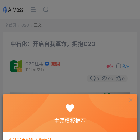
首页
O2O
正文
中石化：开启自我革命，拥抱O2O
O2O往事
+
关注
私信
11年前发布
0
93
0
主题模板推荐
本站采用深蓝主题建站