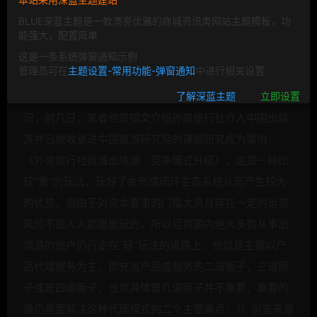
BLUE深蓝主题是一款漂亮优雅的商城资讯类网站主题模板，功
能强大，配置简单
这是一条系统弹窗通知示例
管理员可在
主题设置-常用功能-弹窗通知
中进行相关设置
关于当前中国出境游已变为“唐僧肉”各方已基本达成共
了解深蓝主题
立即设置
识，前几日，笔者也曾撰文介绍外资旅行社介入中国出境
游并已被收录进中国
旅游研究院的课题研究成为案例：
《外资旅行社抢滩出境游 竞争模式升级》，这是一种比
较“重”的玩法，玩好了会形成闭环生态系统从而产生较大
的优势。但由于对资本要求的门槛太高且存在一定的运营
风险不是人人都是能玩的，所以目前国内绝大多数从事出
境游的商户仍行走在“轻”玩法的道路上，也就是主要以产
品代理服务为主，即充当产品或服务的二道贩子，三道贩
子或是四道贩子，当然具体是几道贩子并不重要，重要的
是仍需要解决这种代理模式的二个主要痛点：1）浏览来源