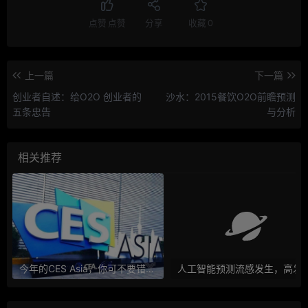
点赞
点赞
分享
收藏
0
上一篇
下一篇
创业者自述：给O2O 创业者的
沙水：2015餐饮O2O前瞻预测
五条忠告
与分析
相关推荐
今年的CES Asia，你可不要错过这些自动驾驶看点
人工智能预测流感发生，高发季预测准确