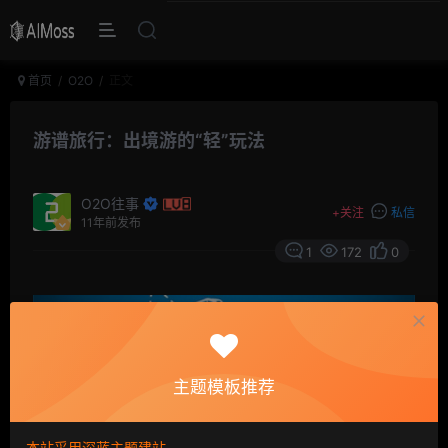
首页
O2O
正文
游谱旅行：出境游的“轻”玩法
O2O往事
+
关注
私信
11年前发布
1
172
0
主题模板推荐
本站采用深蓝主题建站