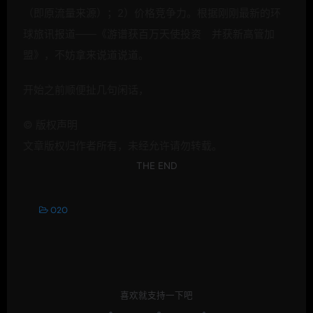
（即原流量来源）；2）价格竞争力。根据刚刚最新的环
球旅讯报道——《游谱获百万天使投资 并获新高管加
盟》，不妨拿来说道说道。
开始之前顺便扯几句闲话，
©
版权声明
文章版权归作者所有，未经允许请勿转载。
THE END
O2O
喜欢就支持一下吧