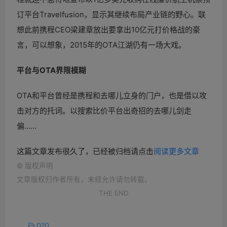
订平台Travelfusion，显示其继续布局产业链的野心。联
想此前携程CEO梁建章放出要拿出10亿元打价格战的豪
言，可以想象，2015年的OTA江湖仍有一场大戏。
平台与OTA界限模糊
OTA和平台曾经是携程和去哪儿立身的门户，也是借以攻
击对方的托词。以搜索比价平台出奇招的去哪儿剑走
偏……
这篇文章发布很久了，已经被归档请点击
阅读更多文章
©
版权声明
文章版权归作者所有，未经允许请勿转载。
THE END
O2O