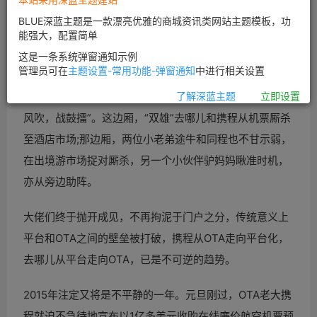
BLUE深蓝主题是一款漂亮优雅的商城资讯类网站主题模板，功
能强大，配置简单
这是一条系统弹窗通知示例
管理员可在
主题设置-常用功能-弹窗通知
中进行相关设置
你方唱罢我登场，2014年的OTA(在线
旅游)市场可谓是“春
了解深蓝主题
立即设置
风吹，战鼓擂”。这边厢，“双雄”去哪儿和携程从机票厮杀
至酒店市场;那边厢，两位小老弟途牛和同程也不甘示弱，
在出境游市场捉对厮杀，另一个小伙伴驴妈妈瞅准时机，
亦从旁边助阵。
大佬们终于抛开成见，不再拘泥于门户之分，传统意义上
平台和OTA之间的壁垒被打破，携程从OTA走向平台化，
去哪儿从平台走向OTA，已是不可逆的趋势。
2015年注定又将是不平静的一年。元旦刚过，OTA老大携
程就迫不急待地宣布以1亿多美元收购在线廉价航空机票预