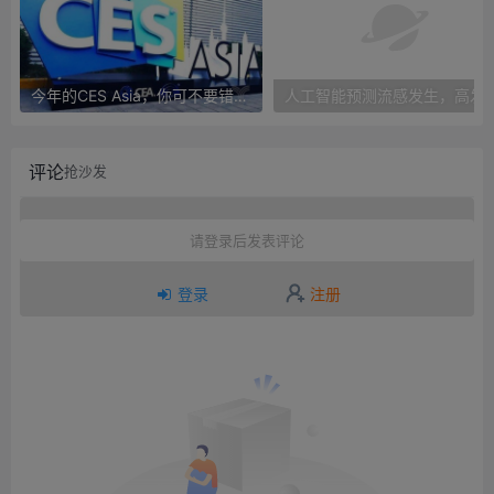
今年的CES Asia，你可不要错过这些自动驾驶看点
人工智能预测流感发生，高发季预测准确
评论
抢沙发
请登录后发表评论
登录
注册