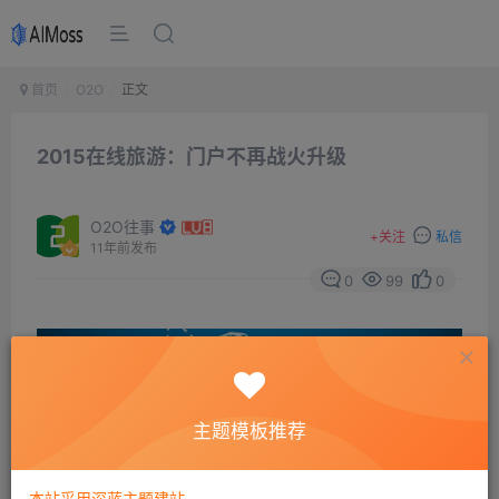
首页
O2O
正文
2015在线旅游：门户不再战火升级
O2O往事
+
关注
私信
11年前发布
0
99
0
主题模板推荐
本站采用深蓝主题建站