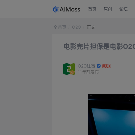
首页
原创
论坛
首页
O2O
正文
电影完片担保是电影O2
O2O往事
11年前发布