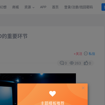
幻想
商城
资源
APP
首页
登录/注册/找回密码
O的重要环节
+
关注
私信
0
263
0
主题模板推荐