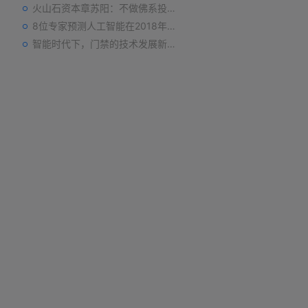
火山石资本章苏阳：不做佛系投资人，为企业价值战斗到底
8位专家预测人工智能在2018年对我们的影响
智能时代下，门禁的技术发展新趋势