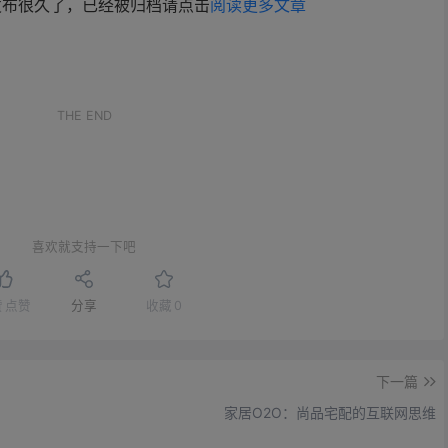
发布很久了，已经被归档请点击
阅读更多文章
。
THE END
喜欢就支持一下吧
赞
点赞
分享
收藏
0
下一篇
家居O2O：尚品宅配的互联网思维