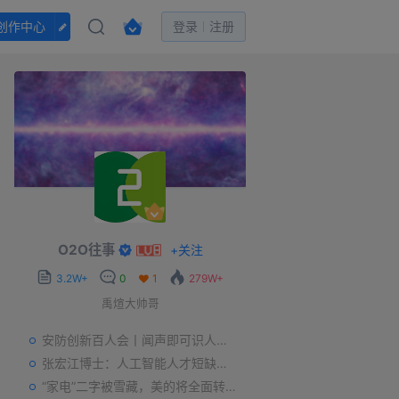
创作中心
登录
注册
O2O往事
+
关注
3.2W+
0
1
279W+
禹煊大帅哥
安防创新百人会丨闻声即可识人，虚拟诈骗的克星——声纹识别
张宏江博士：人工智能人才短缺是世界性问题
“家电”二字被雪藏，美的将全面转型智能制造？