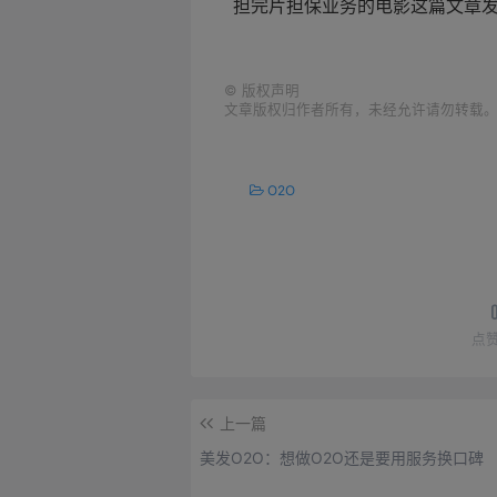
担完片担保业务的电影
这篇文章
©
版权声明
文章版权归作者所有，未经允许请勿转载
O2O
点
上一篇
美发O2O：想做O2O还是要用服务换口碑