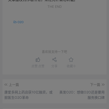
THE END
O2O
喜欢就支持一下吧
点赞
点赞
分享
收藏
0
上一篇
下一篇
康爱多网上药店获10亿融资，或
美发O2O：想做O2O还是要用
掀医生O2O革命
服务换口碑