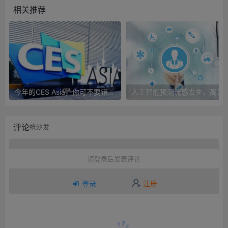
相关推荐
今年的CES Asia，你可不要错过这些自动驾驶看点
人工智能预测流感发生，高发季预测准确
评论
抢沙发
请登录后发表评论
登录
注册