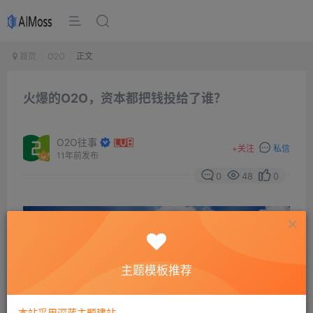
首页
O2O
正文
火爆的O2O，资本都把钱投给了谁？
O2O往事
+
关注
私信
11年前发布
0
48
0
主题模板推荐
本站采用深蓝主题建站