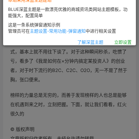
BLUE深蓝主题是一款漂亮优雅的商城资讯类网站主题模板，功
能强大，配置简单
这是一条系统弹窗通知示例
管理员可在
主题设置-常用功能-弹窗通知
中进行相关设置
现在，不管是投资人还是
创业者，大家开口不谈商业模
了解深蓝主题
立即设置
式，基本上就不用往下谈了。对于这种瞬间秒杀，吃惯了
亏，看多了《我是如何在×分钟内搞定某投资人》的
创业
者，对于时下流行的B2C、C2C、
O2O，无一不是了然于
胸，张口便来。
榜样的力量总是无穷的，而善于发现榜样的人也总是能够
在机遇到来之时，立刻把握。下面，就让我们看看，红火
很久的
©
版权声明
文章版权归作者所有，未经允许请勿转载。