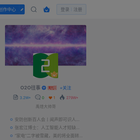
创作中心
登录
注册
O2O往事
+
关注
3.2W+
0
1
279W+
禹煊大帅哥
安防创新百人会丨闻声即可识人，虚拟诈骗的克星——声纹识别
张宏江博士：人工智能人才短缺是世界性问题
“家电”二字被雪藏，美的将全面转型智能制造？