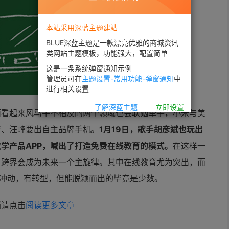
本站采用深蓝主题建站
BLUE深蓝主题是一款漂亮优雅的商城资讯
类网站主题模板，功能强大，配置简单
这是一条系统弹窗通知示例
管理员可在
主题设置-常用功能-弹窗通知
中
进行相关设置
了解深蓝主题
立即设置
面看起来风马牛不相及的两个领域也会联姻牵手，小米与美
产、汪峰要出自主品牌手机。
1月19日，歌手胡彦斌也玩出
学产品APP，喊出了打造免费在线
教育的模式。
在这样一
，跨界会成为未来一个主旋律。其中在线
教育尤为突出，而
有冲动，有转型，但能脱颖而出的毕竟是少数。
档请点击
阅读更多文章