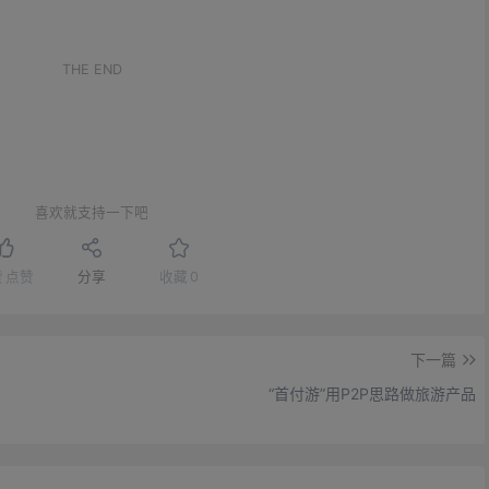
。
THE END
喜欢就支持一下吧
赞
点赞
分享
收藏
0
下一篇
“首付游”用P2P思路做旅游产品