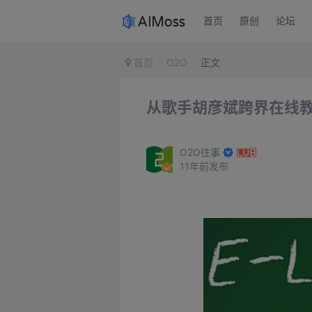
首页
原创
论坛
首页
O2O
正文
从歌手胡彦斌跨界在线教
O2O往事
11年前发布