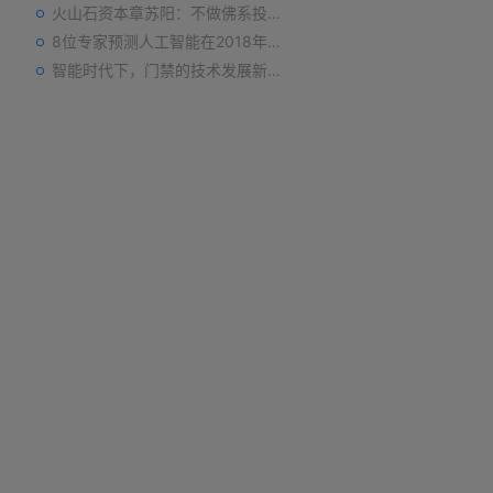
火山石资本章苏阳：不做佛系投资人，为企业价值战斗到底
8位专家预测人工智能在2018年对我们的影响
智能时代下，门禁的技术发展新趋势