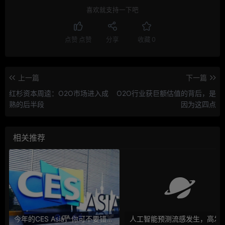
喜欢就支持一下吧
点赞
点赞
分享
收藏
0
上一篇
下一篇
红杉资本周逵：O2O市场进入成
O2O行业获巨额估值的背后，是
熟的后半段
因为这四点
相关推荐
今年的CES Asia，你可不要错过这些自动驾驶看点
人工智能预测流感发生，高发季预测准确