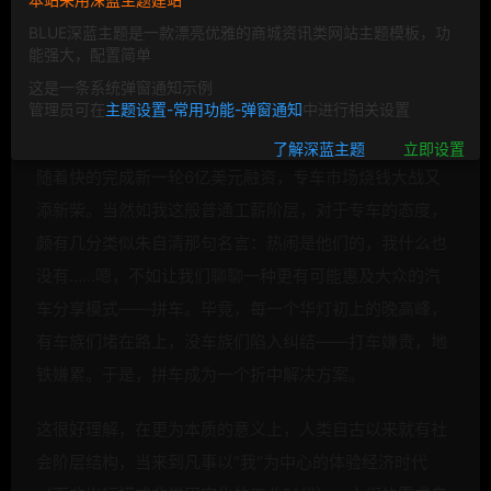
BLUE深蓝主题是一款漂亮优雅的商城资讯类网站主题模板，功
能强大，配置简单
这是一条系统弹窗通知示例
管理员可在
主题设置-常用功能-弹窗通知
中进行相关设置
了解深蓝主题
立即设置
随着快的完成新一轮6亿美元融资，专车市场烧钱大战又
添新柴。当然如我这般普通工薪阶层，对于专车的态度，
颇有几分类似朱自清那句名言：热闹是他们的，我什么也
没有……嗯，不如让我们聊聊一种更有可能惠及大众的
汽
车分享模式——拼车。毕竟，每一个华灯初上的晚高峰，
有车族们堵在路上，没车族们陷入纠结——打车嫌贵，地
铁嫌累。于是，拼车成为一个折中解决方案。
这很好理解，在更为本质的意义上，人类自古以来就有社
会阶层结构，当来到凡事以“我”为中心的体验经济时代