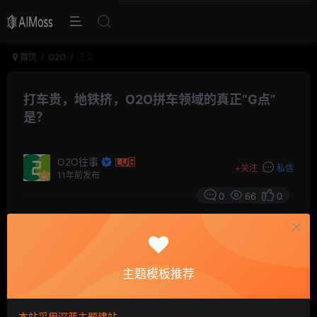
首页
O2O
正文
打车贵，地铁挤，O2O拼车领域的真正“G点”
是？
O2O往事
+
关注
私信
11年前发布
0
66
0
主题模板推荐
本站采用深蓝主题建站