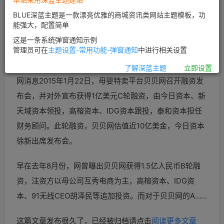
BLUE深蓝主题是一款漂亮优雅的商城资讯类网站主题模板，功
能强大，配置简单
这是一条系统弹窗通知示例
管理员可在
主题设置-常用功能-弹窗通知
中进行相关设置
了解深蓝主题
立即设置
网消息2015年1月22日，
母婴特卖平台贝贝网召开融资发
布会，并对外宣布获得1亿美元C轮融资，由今日资本、新
天域资本领投，高榕资本、IDG资本跟投，泰和资本担任
财务顾问。此轮融资，贝贝网估值近10亿美金，今日资本
徐新出席发布会。
早在去年8月份，网曾曝出贝贝网获得1.5亿人民币B轮融
资，注资方以母公司互秀
电商为主，高榕资本、IDG资
本、91无线CEO胡泽民等追加投资。而对于贝贝网的A……
这篇文章发布很久了，已经被归档请点击
阅读更多文章