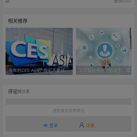
路
迷信O2O
相关推荐
今年的CES Asia，你可不要错过这些自动驾驶看点
人工智能预测流感发生，高发季预测准确
评论
抢沙发
请登录后发表评论
登录
注册