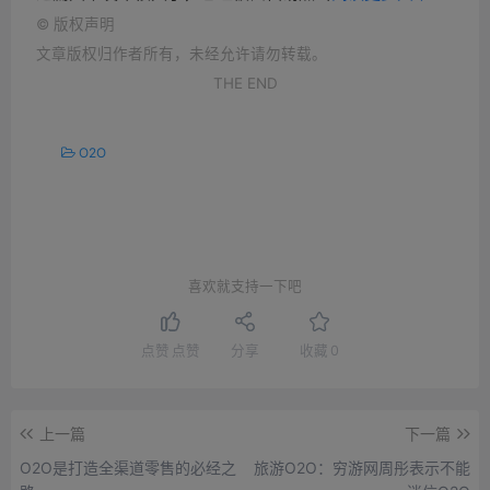
©
版权声明
文章版权归作者所有，未经允许请勿转载。
THE END
O2O
喜欢就支持一下吧
点赞
点赞
分享
收藏
0
上一篇
下一篇
O2O是打造全渠道零售的必经之
旅游O2O：穷游网周彤表示不能