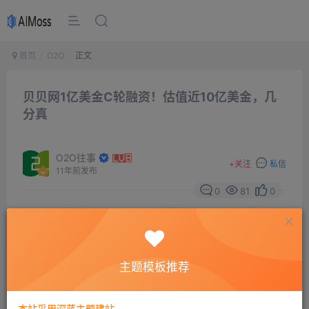
首页
O2O
正文
贝贝网1亿美金C轮融资！估值近10亿美金，几
分真
O2O往事
+
关注
私信
11年前发布
0
81
0
主题模板推荐
本站采用深蓝主题建站