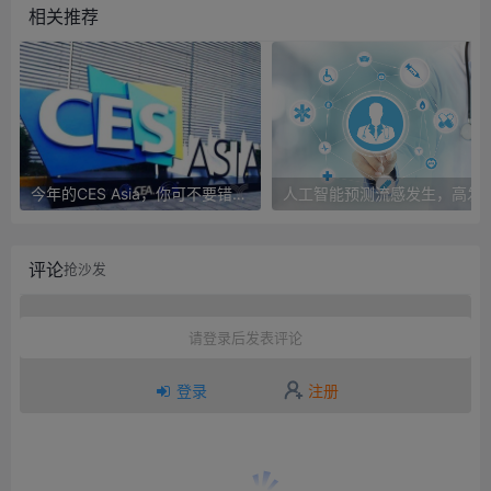
相关推荐
今年的CES Asia，你可不要错过这些自动驾驶看点
人工智能预测流感发生，高发季预测准确
评论
抢沙发
请登录后发表评论
登录
注册