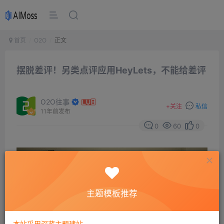
首页
O2O
正文
摆脱差评！另类点评应用HeyLets，不能给差评
O2O往事
+
关注
私信
11年前发布
0
60
0
主题模板推荐
本站采用深蓝主题建站