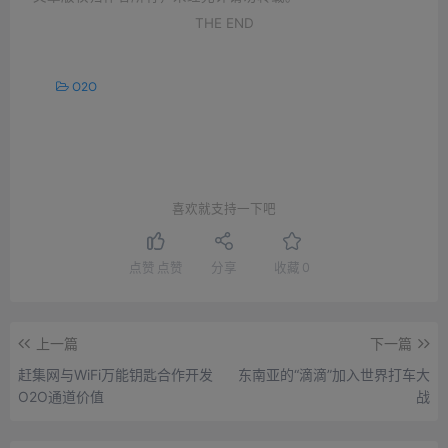
THE END
O2O
喜欢就支持一下吧
点赞
点赞
分享
收藏
0
上一篇
下一篇
赶集网与WiFi万能钥匙合作开发
东南亚的“滴滴”加入世界打车大
O2O通道价值
战