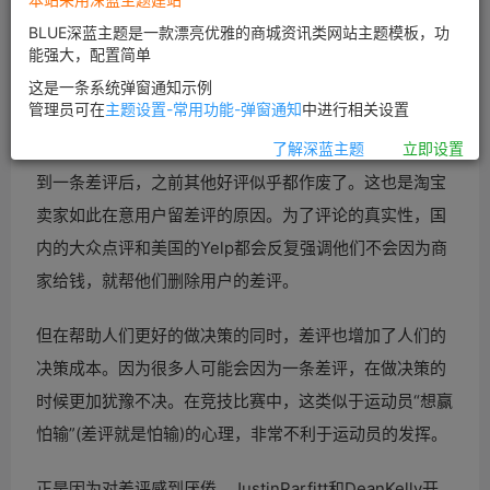
BLUE深蓝主题是一款漂亮优雅的商城资讯类网站主题模板，功
能强大，配置简单
这是一条系统弹窗通知示例
管理员可在
主题设置-常用功能-弹窗通知
中进行相关设置
在用户做决策的时候，差评对用户会有非常大的影响。看
了解深蓝主题
立即设置
到一条差评后，之前其他好评似乎都作废了。这也是淘宝
卖家如此在意用户留差评的原因。为了评论的真实性，国
内的大众点评和美国的Yelp都会反复强调他们不会因为商
家给钱，就帮他们删除用户的差评。
但在帮助人们更好的做决策的同时，差评也增加了人们的
决策成本。因为很多人可能会因为一条差评，在做决策的
时候更加犹豫不决。在竞技比赛中，这类似于运动员“想赢
怕输”(差评就是怕输)的心理，非常不利于运动员的发挥。
正是因为对差评感到厌倦，JustinParfitt和DeanKelly开