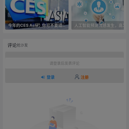
今年的CES Asia，你可不要错过这些自动驾驶看点
人工智能预测流感发生，高发季预测准确率
评论
抢沙发
请登录后发表评论
登录
注册