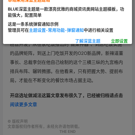
BLUE深蓝主题是一款漂亮优雅的商城资讯类网站主题模板，功
能强大，配置简单
这是一条系统弹窗通知示例
管理员可在
主题设置-常用功能-弹窗通知
中进行相关设置
从上游的工厂基地建设、中游的门店运营，到下游的顾客
了解深蓝主题
立即设置
粉丝开发；从在家吃饭推出的“做菜神器”、到店吃饭实施
的品牌矩阵，到送上门吃饭开发的
O2O新品牌，新辣道董
事长、总裁李剑在他自己绘制的这个三横三纵的九宫格内
排兵布阵、辗转腾挪。在他看来，只有把握大势、提前布
局，才能在不断变化的
餐饮市场占据主动。
开店选址做减法
这篇文章发布很久了，已经被归档请点击
阅读更多文章
©
版权声明
文章版权归作者所有，未经允许请勿转载。
THE END