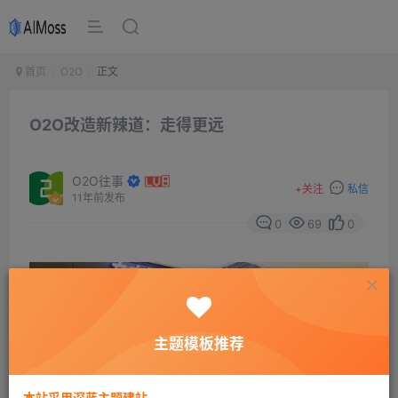
首页
O2O
正文
O2O改造新辣道：走得更远
O2O往事
+
关注
私信
11年前发布
0
69
0
主题模板推荐
本站采用深蓝主题建站