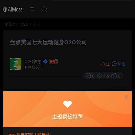
首页
O2O
正文
盘点美国七大运动健身O2O公司
O2O往事
+
关注
私信
11年前发布
0
115
0
主题模板推荐
本站采用深蓝主题建站