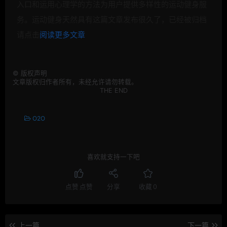
入口和运用心理学的方法为用户提供多样性的运动健身服
务。运动健身天然具有
这篇文章发布很久了，已经被归档
请点击
阅读更多文章
©
版权声明
文章版权归作者所有，未经允许请勿转载。
THE END
O2O
喜欢就支持一下吧
点赞
点赞
分享
收藏
0
上一篇
下一篇