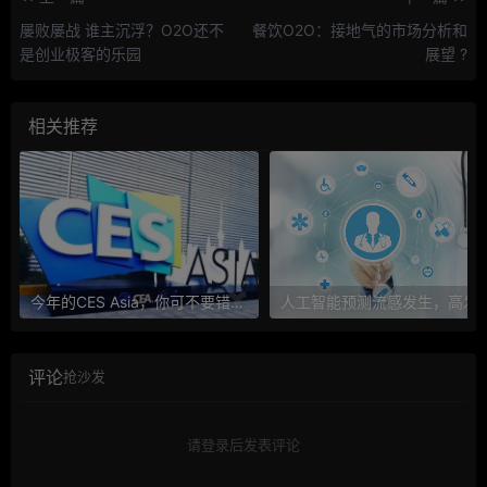
屡败屡战 谁主沉浮？O2O还不
餐饮O2O：接地气的市场分析和
是创业极客的乐园
展望 ?
相关推荐
今年的CES Asia，你可不要错过这些自动驾驶看点
人工智能预测流感发生，高发季预测准确
评论
抢沙发
请登录后发表评论