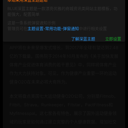
BLUE深蓝主题是一款漂亮优雅的商城资讯类网站主题模板，功
能强大，配置简单
这是一条系统弹窗通知示例
管理员可在
主题设置-常用功能-弹窗通知
中进行相关设置
据市场调查公司IHSElectronicsandMedi预测，运动健身
了解深蓝主题
立即设置
APP将在未来呈爆发式增长，到2017年全球有望达到2.48
亿的下载量。国务院于2014年10月发布的《关于加快发展
体育产业促进体育消费的若干意见》中，同样将体育产业
作为大力扶持对象。可见，作为健康产业重要一环的运动
健身
O2O在未来必将大有所为。
本文将盘点美国七大运动健身
O2O公司，分别是Fitmob，
Fitbit，Strava，Runkeeper，Fitstar，PactFitness和
Myfitnesspal。这七家各有特色，展示了国外运动健身领
域的玩家是如何通过建立完整的个人健康数据、增加社交