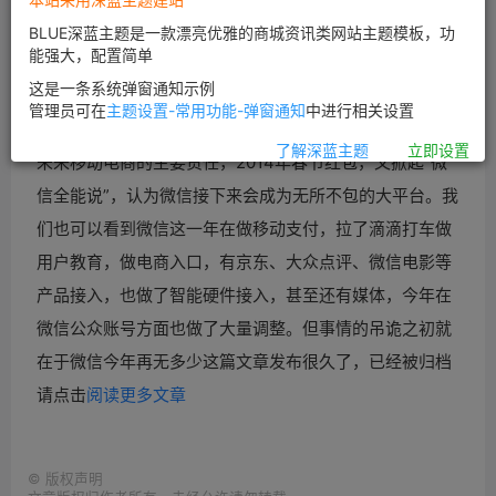
BLUE深蓝主题是一款漂亮优雅的商城资讯类网站主题模板，功
能强大，配置简单
这是一条系统弹窗通知示例
管理员可在
主题设置-常用功能-弹窗通知
中进行相关设置
2013年末我们对于微信的未来充满信心，以为微信将担负
了解深蓝主题
立即设置
未来移动
电商的主要责任，2014年春节红包，又掀起“微
信全能说”，认为微信接下来会成为无所不包的大平台。我
们也可以看到微信这一年在做移动支付，拉了滴滴打车做
用户教育，做
电商入口，有
京东、大众点评、微信电影等
产品接入，也做了智能硬件接入，甚至还有媒体，今年在
微信公众账号方面也做了大量调整。但事情的吊诡之初就
在于微信今年再无多少
这篇文章发布很久了，已经被归档
请点击
阅读更多文章
©
版权声明