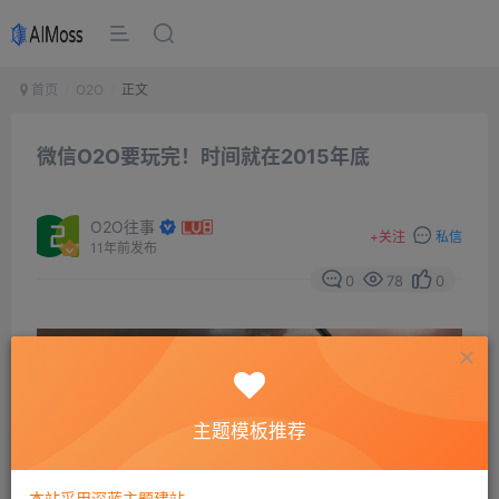
首页
O2O
正文
微信O2O要玩完！时间就在2015年底
O2O往事
+
关注
私信
11年前发布
0
78
0
主题模板推荐
本站采用深蓝主题建站