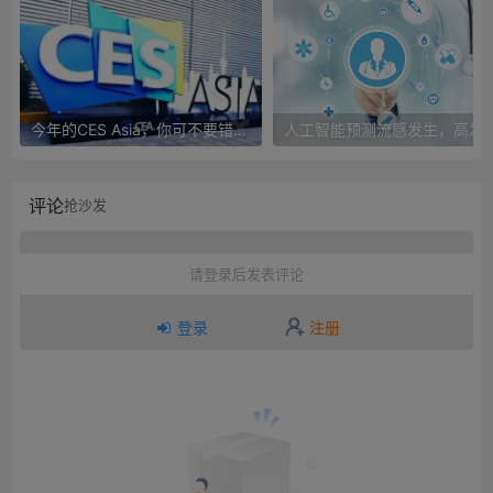
今年的CES Asia，你可不要错过这些自动驾驶看点
人工智能预测流感发生，高发季预测准确
评论
抢沙发
请登录后发表评论
登录
注册