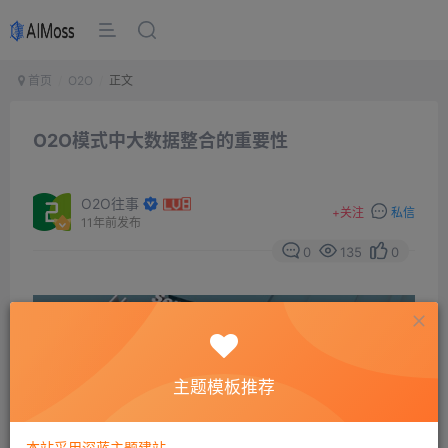
首页
O2O
正文
O2O模式中大数据整合的重要性
O2O往事
+
关注
私信
11年前发布
0
135
0
主题模板推荐
本站采用深蓝主题建站