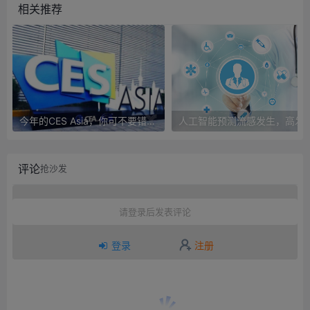
相关推荐
今年的CES Asia，你可不要错过这些自动驾驶看点
人工智能预测流感发生，高发季预测准确
评论
抢沙发
请登录后发表评论
登录
注册