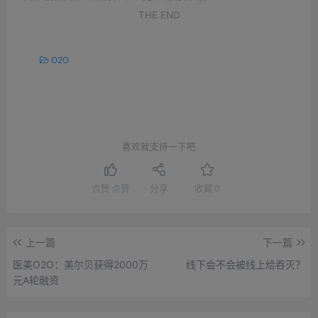
THE END
O2O
喜欢就支持一下吧
点赞
点赞
分享
收藏
0
上一篇
下一篇
医美O2O：美尔贝获得2000万
线下会不会被线上给吞灭？
元A轮融资