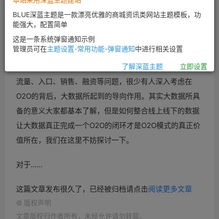
BLUE深蓝主题是一款漂亮优雅的商城资讯类网站主题模板，功
能强大，配置简单
这是一条系统弹窗通知示例
管理员可在
主题设置-常用功能-弹窗通知
中进行相关设置
关于
O2O的文章也已经很多了，但大多数都是在探讨关于
了解深蓝主题
立即设置
流量、入口、销售、融资等问题，很少有人深入考虑在
O2O的背后，大数据所起到的导向作用。其实大数据所具
备的意义大家都基本了解，但是如何整合线上线下的数据
让大数据真正完成一个
O2O的闭环才是
O2O模式的真正价
值所在，我们在这里不妨探讨一下。
对于……
这篇文章发布很久了，已经被归档请点击
阅读更多文章
©
版权声明
文章版权归作者所有，未经允许请勿转载。