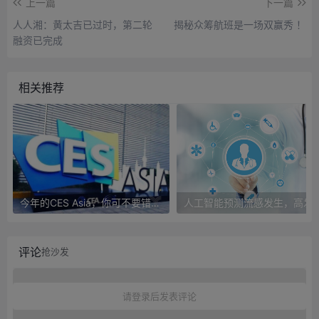
上一篇
下一篇
人人湘：黄太吉已过时，第二轮
揭秘众筹航班是一场双赢秀 ！
融资已完成
相关推荐
今年的CES Asia，你可不要错过这些自动驾驶看点
人工智能预测流感发生，高发季预测准确
评论
抢沙发
请登录后发表评论