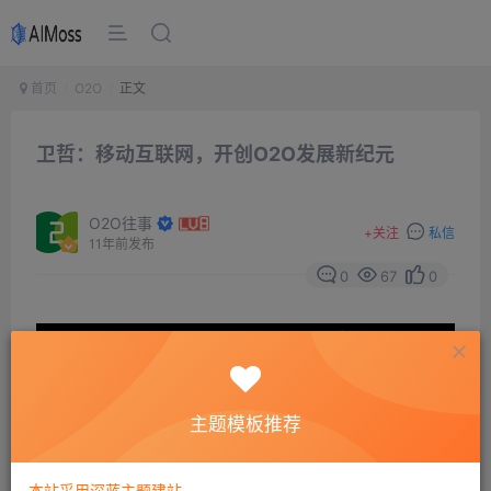
首页
O2O
正文
卫哲：移动互联网，开创O2O发展新纪元
O2O往事
+
关注
私信
11年前发布
0
67
0
主题模板推荐
本站采用深蓝主题建站