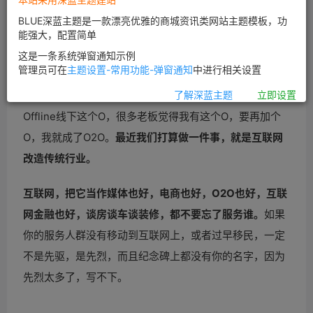
BLUE深蓝主题是一款漂亮优雅的商城资讯类网站主题模板，功
能强大，配置简单
这是一条系统弹窗通知示例
管理员可在
主题设置-常用功能-弹窗通知
中进行相关设置
很多
O2O的来源，是因为它已经有了一个O，尤其是
了解深蓝主题
立即设置
Offline线下这个O，很多老板觉得我有这个O，要再加个
O，我就成了
O2O。
最近我们打算做一件事，就是互联网
改造传统行业。
互联网，把它当作媒体也好，电商也好，
O2O也好，互联
网金融也好，谈房谈车谈装修，都不要忘了服务谁。
如果
你的服务人群没有移动到互联网上，或者过早移民，一定
不是先驱，是先烈，而且纪念碑上都没有你的名字，因为
先烈太多了，写不下。
……