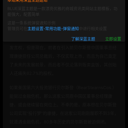
BLUE深蓝主题是一款漂亮优雅的商城资讯类网站主题模板，功
能强大，配置简单
这是一条系统弹窗通知示例
管理员可在
主题设置-常用功能-弹窗通知
中进行相关设置
明星级中餐公司的小南国和俏江南都曾经有希望获得行业
了解深蓝主题
立即设置
发言权，但是现在，前者在引入前贝尔斯登中国董事总经
理康捷担任公司总裁后，不仅实现上市，而且为自己奠定
了未来的发展前景，而后者不仅沦落到贩卖盒饭，其创始
人还痛失82.7%的股权。
如果美国第六大投资银行贝尔斯登（BearStearnsCos.）
能挺过
金融危机，那么这家公司原中国区董事总经理康
捷，或会继续留在岗位上。不幸的是，原本想在贝尔斯登
公司实现“投行梦”的康捷，在这家公司刚刚履职不到3年，
就遭遇
金融危机，80多年历史的贝尔斯登被迫倒闭。