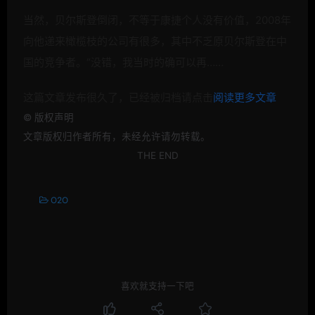
当然，贝尔斯登倒闭，不等于康捷个人没有价值，2008年
向他递来橄榄枝的公司有很多，其中不乏原贝尔斯登在中
国的竞争者。“没错，我当时的确可以再……
这篇文章发布很久了，已经被归档请点击
阅读更多文章
©
版权声明
文章版权归作者所有，未经允许请勿转载。
THE END
O2O
喜欢就支持一下吧