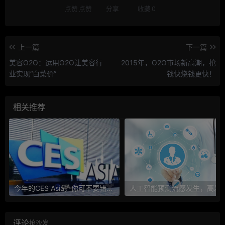
点赞
点赞
分享
收藏
0
上一篇
下一篇
美容O2O：运用O2O让美容行
2015年，O2O市场新高潮，抢
业实现“白菜价”
钱快烧钱更快！
相关推荐
今年的CES Asia，你可不要错过这些自动驾驶看点
人工智能预测流感发生，高发季预测准确
评论
抢沙发