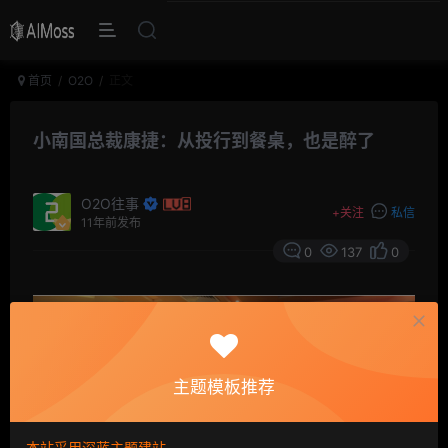
首页
O2O
正文
小南国总裁康捷：从投行到餐桌，也是醉了
O2O往事
+
关注
私信
11年前发布
0
137
0
主题模板推荐
本站采用深蓝主题建站