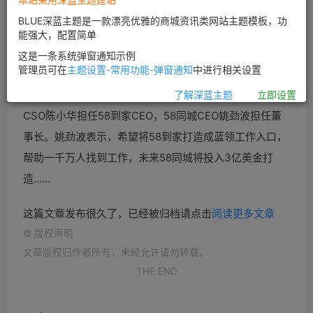
BLUE深蓝主题是一款漂亮优雅的商城资讯类网站主题模板，功
能强大，配置简单
这是一条系统弹窗通知示例
管理员可在
主题设置-常用功能-弹窗通知
中进行相关设置
2014年11月20日，
58同城正式发布58到家品牌，
58同城
了解深蓝主题
立即设置
CSO陈小华担任58到家CEO，
58同城CEO姚劲波担任董
事长。姚劲波表示，希望将58到家打造成蓝领工作入口，
帮助一千万人找到工作，未来
58同城将投入3亿美金打
造……
这篇文章发布很久了，已经被归档请点击
阅读更多文章
©
版权声明
文章版权归作者所有，未经允许请勿转载。
THE END