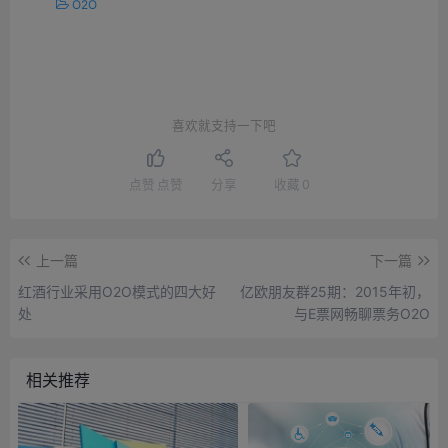
O2O
喜欢就支持一下吧
点赞
点赞
分享
收藏
0
上一篇
下一篇
红酒行业采用O2O模式的四大好
亿欧朋友群25期：2015年初，
处
与E票网畅聊票务O2O
相关推荐