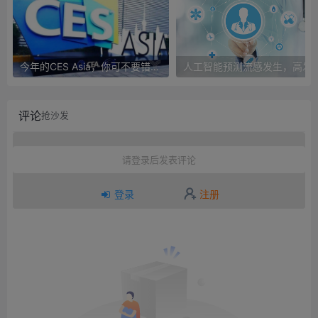
今年的CES Asia，你可不要错过这些自动驾驶看点
人工智能预测流感发生，高发季预测准确
评论
抢沙发
请登录后发表评论
登录
注册