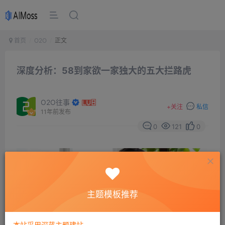
首页
O2O
正文
深度分析：58到家欲一家独大的五大拦路虎
O2O往事
+
关注
私信
11年前发布
0
121
0
主题模板推荐
本站采用深蓝主题建站