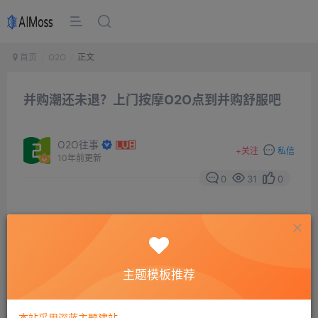
首页
O2O
正文
并购潮还未退？上门按摩O2O点到并购舒服吧
O2O往事
+
关注
私信
10年前更新
0
31
0
摘要
?薪媒体9月24日消息，近日，上门推拿O2O平台点到
并购舒服吧。此轮并购之后，舒服吧平台相关渠道及资源
一并归入点到平台之下，由点到进行资源整合及后续运
主题模板推荐
营。具体并购金额双方均未透露。
本站采用深蓝主题建站