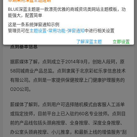
薪媒体9月24日消息，近日，上门推拿O2O平台点到并购
BLUE深蓝主题是一款漂亮优雅的商城资讯类网站主题模板，功
舒服吧。此轮并购之后，舒服吧平台相关渠道及资源一并
能强大，配置简单
归入点到平台之下，由点到进行资源整合及后续运营。具
这是一条系统弹窗通知示例
管理员可在
主题设置-常用功能-弹窗通知
中进行相关设置
体并购金额双方均未透露。
了解深蓝主题
立即设置
点到基本信息
据薪媒体了解，点到成立于2014年9月，创始人段珂，原
58同城商业产品总监。点到隶属于北京彩虹乐享信息技术
有限公司。点到是一家提供保健按摩上门健康护理服务的
O2O公司。
薪媒体了解到，点到用户可选择随机模式由客服人工派单
或指定技师，目前平台上已入驻约60名专业技师。点到目
前的产品线包括头颈肩按摩、全身按摩、深度全身按摩、
办公室头颈肩按摩、小儿推拿，和最新上线的增值服务“刮