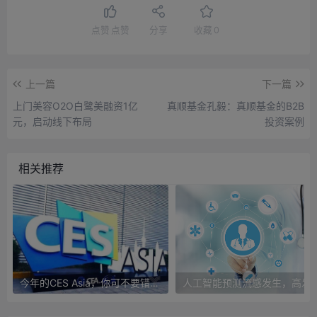
点赞
点赞
分享
收藏
0
上一篇
下一篇
上门美容O2O白鹭美融资1亿
真顺基金孔毅：真顺基金的B2B
元，启动线下布局
投资案例
相关推荐
今年的CES Asia，你可不要错过这些自动驾驶看点
人工智能预测流感发生，高发季预测准确