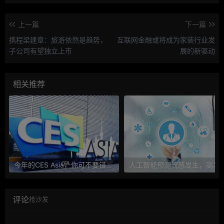
上一篇
下一篇
携程梁建章：旅游依然是趋势，
互联网金融或将成为家装行业发
子公司有望独立上市
展的新驱动
相关推荐
今年的CES Asia，你可不要错过这些自动驾驶看点
人工智能预测流感发生，高发季预测准确
评论
抢沙发