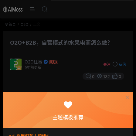
首页
O2O
正文
O2O+B2B，自营模式的水果电商怎么做？
O2O往事
+
关注
私信
9年前更新
0
132
0
摘要
B2B创业，两条路可选，要么自营，从上游原产地到
B端客户一条龙服务；要么做撮合的轻交易平台，帮助供
需双方做一个信息匹配。究竟哪种模式更适合，创业者需
主题模板推荐
要根据具体细分行业做出具体判断。
本站采用深蓝主题建站