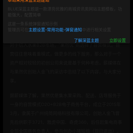
B2B创业，两条路可选，要么自营，从上游原产地到B端
BLUE深蓝主题是一款漂亮优雅的商城资讯类网站主题模板，功
客户一条龙服务；要么做撮合的轻交易平台，帮助供需双
能强大，配置简单
方做一个信息匹配。究竟哪种模式更适合，创业者需要根
这是一条系统弹窗通知示例
管理员可在
主题设置-常用功能-弹窗通知
中进行相关设置
据具体细分行业做出具体判断。
了解深蓝主题
立即设置
对于切入水果B2B市场，“果然优”则选择了自营模式。自
营往往意味着重模式，做更多的线下服务，那么对于一个
资产相对较轻的初创公司来说是基于何种考虑，薪媒体在
与果然优创始人金飞的采访中总结了以下内容，与大家分
享。
据薪媒体了解，果然优是集水果采购、配送、店导服务于
一身的自营模式O2O+B2B电子商务平台，成立于2015年
3月，隶属于广州纯简网络科技有限公司，创始人金飞曾
先后供职于3721、雅虎中国、奇虎360，后任赶集电商事
业部全国商务负责人，参与创办小猪短租（现已退出）。