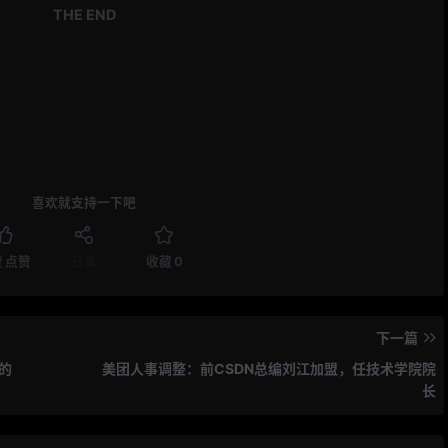
THE END
喜欢就支持一下吧
赞
点赞
分享
收藏
0
下一篇
的
美团人事调整：前CSDN总编刘江加盟，任技术学院院
长