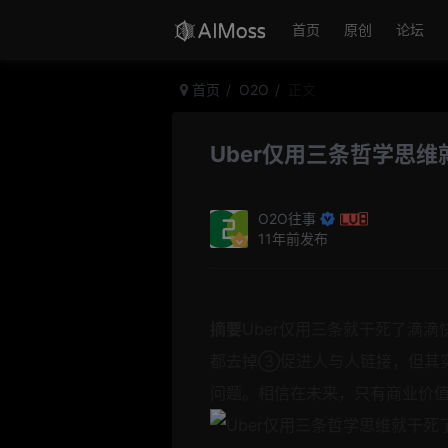
首页
原创
论坛
首页
O2O
正文
Uber仅用三条哲学思
O2O往事
11年前发布
摘要
Uber仅用三条就干死了滴
都去掉③促进人与人链接，但其实
问题。相信在未来，只有商业价