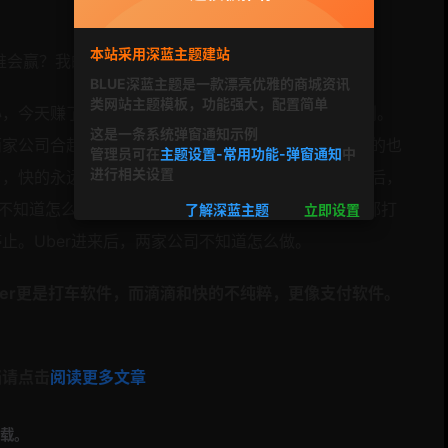
本站采用深蓝主题建站
谁会赢？我的想法是，Uber必胜。
BLUE深蓝主题是一款漂亮优雅的商城资讯
类网站主题模板，功能强大，配置简单
，今天赚了马云70块，赚了马化腾80块，消费者获利。
这是一条系统弹窗通知示例
两家公司合起来之后补贴就很少了。当时滴滴补贴，快的也
管理员可在
主题设置-常用功能-弹窗通知
中
进行相关设置
了，快的永远比滴滴补多一块钱。结果滴滴打车完了之后，
就不知道怎么补了。问题也出来了，弱势群体招手打车都打
了解深蓝主题
立即设置
止。Uber进来后，两家公司不知道怎么做。
ber更是打车软件，而滴滴和快的不纯粹，更像支付软件。
档请点击
阅读更多文章
载。