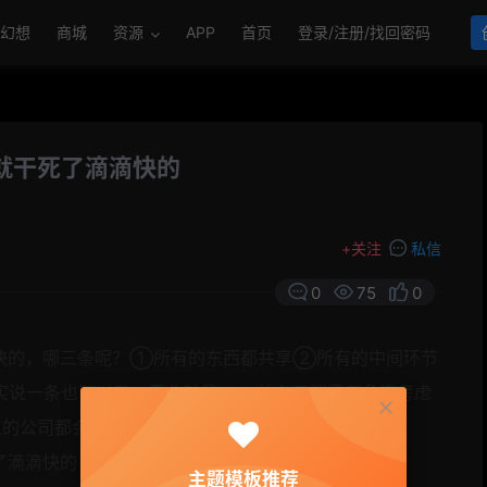
幻想
商城
资源
APP
首页
登录/注册/找回密码
维就干死了滴滴快的
+
关注
私信
0
75
0
滴快的，哪三条呢？①所有的东西都共享②所有的中间环节
说一条也可以了，无非就是Uber站在了消费者角度考虑
值的公司都会死于缺乏哲学构架。
主题模板推荐