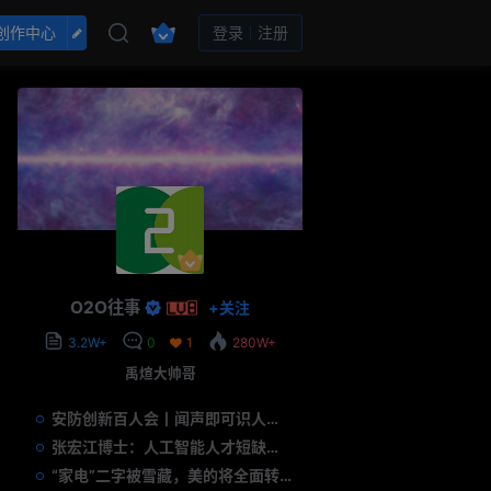
创作中心
登录
注册
O2O往事
+
关注
3.2W+
0
1
280W+
禹煊大帅哥
安防创新百人会丨闻声即可识人，虚拟诈骗的克星——声纹识别
张宏江博士：人工智能人才短缺是世界性问题
“家电”二字被雪藏，美的将全面转型智能制造？