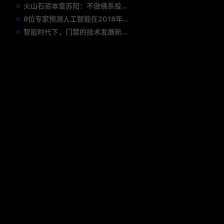
火山石资本章苏阳：不做佛系投资人，为企业价值战斗到底
8位专家预测人工智能在2018年对我们的影响
智能时代下，门禁的技术发展新趋势