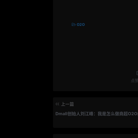
O2O
点
上一篇
Dmall创始人刘江峰：我是怎么做商超O2O