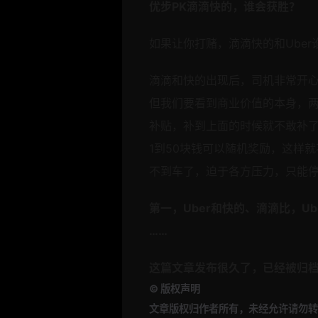
优步PK滴滴快的，谁会获胜？
如果让你打赌，滴滴快的和Uber
滴滴和快的出现后，司机非常开心
但我们要看到商业价值的本身，
补贴，补到上面的时候就不敢补
1到50块钱可以随机奖励，这样
不到车了，迫于各方压力，只能停
第一，Uber和快的、滴滴比，U
……
这篇文章发布很久了，已经被归
©
版权声明
文章版权归作者所有，未经允许请勿转