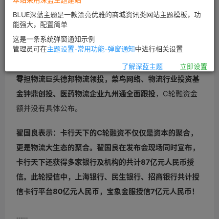
BLUE深蓝主题是一款漂亮优雅的商城资讯类网站主题模板，功
薪媒体9月7日最新消息，国内互联网物流交易平台“卡行
能强大，配置简单
天下”今日在上海举办2015“群英汇卡行”战略合作发布会。
这是一条系统弹窗通知示例
管理员可在
主题设置-常用功能-弹窗通知
中进行相关设置
发布会现场，
卡行天下董事长翟国良宣布卡行天下已经完
成C轮融资，本轮融资由全球物流地产巨头普洛斯、中国
了解深蓝主题
立即设置
零担物流巨头德邦物流领投，菜鸟网络、物流行业投资基
金钟鼎创投、医药物流企业九州通全面跟投
，C轮融资金
额并没有具体公布。
翟国良表示：卡行天下的C轮融资不仅仅是资本的聚合，
更是物流大生态的聚合。翟国良在发布会现场同时宣布，
卡行天下还获得多家银行及机构的共计87亿元人民币授
信。此轮授信中，上海银行、民生银行、招商银行共计授
信卡行平台80亿元人民币，宝象金服授信7亿元人民币！
……