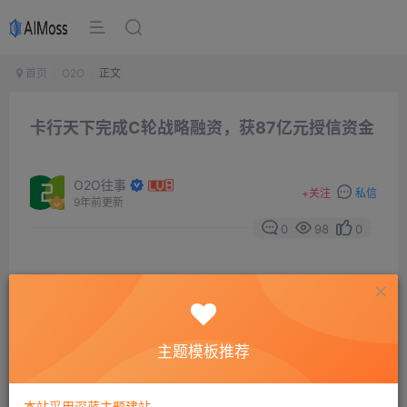
首页
O2O
正文
卡行天下完成C轮战略融资，获87亿元授信资金
O2O往事
+
关注
私信
9年前更新
0
98
0
摘要
卡行天下董事长翟国良宣布卡行天下已经完成C轮融
资，本轮融资由普洛斯、德邦物流领投，菜鸟网络、钟鼎
创投、九州通全面跟投。与此同时，卡行天下还获得上海
主题模板推荐
银行、民生银行、招商银行、宝象金服等多家银行及机构
的共计87亿元授信。
本站采用深蓝主题建站