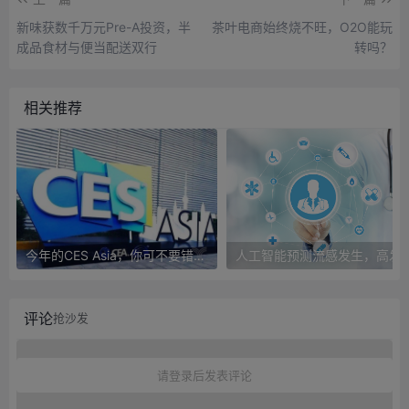
新味获数千万元Pre-A投资，半
茶叶电商始终烧不旺，O2O能玩
成品食材与便当配送双行
转吗？
相关推荐
今年的CES Asia，你可不要错过这些自动驾驶看点
人工智能预测流感发生，高发季预测准确
评论
抢沙发
请登录后发表评论