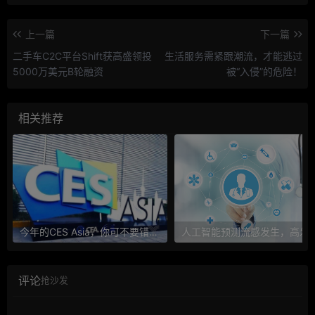
上一篇
下一篇
二手车C2C平台Shift获高盛领投
生活服务需紧跟潮流，才能逃过
5000万美元B轮融资
被“入侵”的危险！
相关推荐
今年的CES Asia，你可不要错过这些自动驾驶看点
人工智能预测流感发生，高发季预测准确
评论
抢沙发