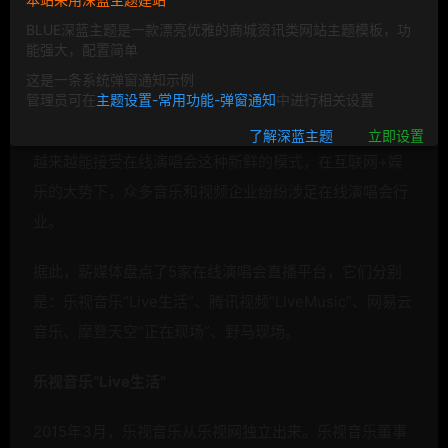
BLUE深蓝主题是一款漂亮优雅的商城资讯类网站主题模板，功
“互联网＋”下，诞生了众多O2O企业，从上门O2O到各种
能强大，配置简单
外卖平台到传统企业做O2O，O2O似乎切入到生活的各个
这是一条系统弹窗通知示例
管理员可在
主题设置-常用功能-弹窗通知
中进行相关设置
场景。而在娱乐方面，近几年，国内音乐演出市场渐渐复
苏，以及被各种烧钱的O2O企业培育了消费习惯，消费者
了解深蓝主题
立即设置
越来越能接受在线演唱会这种新鲜的模式，在互联网+娱
乐的大势下，众多音乐和视频企业纷纷涉足在线演唱会行
业。
据此，薪媒体盘点了5家在线演唱会直播平台，它们分别
是：乐视音乐“Live生活”、腾讯视频“LiveMusic”、网易云
音乐、摩登天空“正在现场”、野马现场。
乐视音乐“Live生活”
2015年3月，乐视音乐从乐视网独立出来。乐视音乐董事