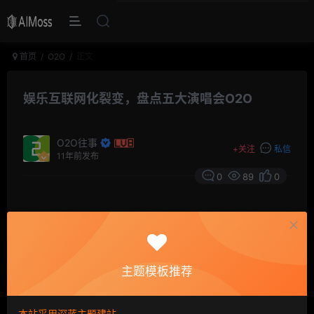
首页
O2O
正文
娱乐互联网化裂变，盘点五大演唱会O2O
O2O往事
+
关注
私信
11年前发布
0
89
0
摘要
O2O似乎切入到生活的各个场景，而在娱乐方面，近
几年，国内音乐演出市场渐渐复苏，以及被各种烧钱的
O2O企业培育了消费习惯，消费者越来越能接受在线演唱
主题模板推荐
会这种新鲜的模式，薪媒体盘点了5家在线演唱会直播平
台。
本站采用深蓝主题建站