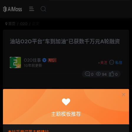
首页
O2O
正文
油站O2O平台“车到加油”已获数千万元A轮融资
O2O往事
+
关注
私信
10年前更新
0
94
0
摘要
薪媒体9月1日消息，车到加油已于2个月前完成人人
领投的数千万人民币A轮融资。车到加油隶属于北京车到
网络科技有限公司，于畅任公司董事长，肖广任公司
主题模板推荐
CEO。此前获得真格基金千万级人民币天使轮投资，以及
追加的Pre-A融资。
本站采用深蓝主题建站