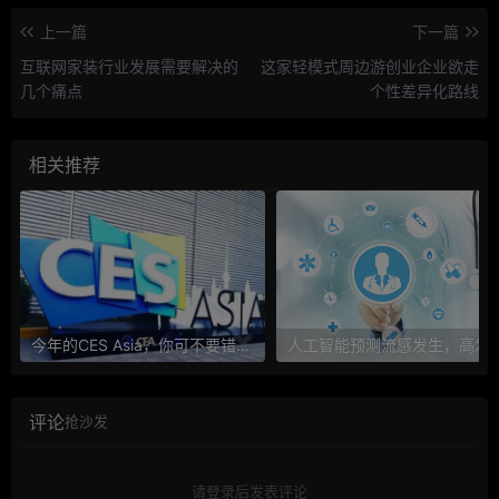
上一篇
下一篇
互联网家装行业发展需要解决的
这家轻模式周边游创业企业欲走
几个痛点
个性差异化路线
相关推荐
今年的CES Asia，你可不要错过这些自动驾驶看点
人工智能预测流感发生，高发季预测准确
评论
抢沙发
请登录后发表评论