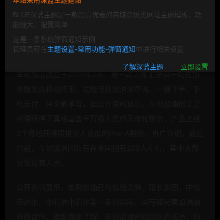
BLUE深蓝主题是一款漂亮优雅的商城资讯类网站主题模板，功
薪媒体9月1日消息，车到加油已于2个月前完成人人领投
能强大，配置简单
的数千万人民币A轮融资。车到加油隶属于北京车到网络
这是一条系统弹窗通知示例
管理员可在
主题设置-常用功能-弹窗通知
中进行相关设置
科技有限公司，于畅任公司董事长，肖广任公司CEO。
了解深蓝主题
立即设置
车到加油成立于2015年2月，是一款为车主提供一站式加
油服务的移动应用，功能包括加油站查询、一键下单、手
机支付、评论晒单等。据公开资料显示，车到加油创立之
初便获得了真格基金千万级人民币天使轮投资，产品上线
2个月后获得原投资人追加的Pre-A融资。肖广介绍，截止
目前，车到加油团队有在全国拥有200人左右，其中大部
分是运营人员。
公开资料显示，车到加油已与包括壳牌、延长集团、中化
道达尔、中石油中石化等一系列国际、国有和民营加油站
网络合作。据薪媒体了解，车到加油创始团队的成员，均