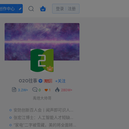
创作中心
登录
注册
O2O往事
+
关注
3.2W+
0
1
280W+
禹煊大帅哥
安防创新百人会丨闻声即可识人，虚拟诈骗的克星——声纹识别
张宏江博士：人工智能人才短缺是世界性问题
“家电”二字被雪藏，美的将全面转型智能制造？