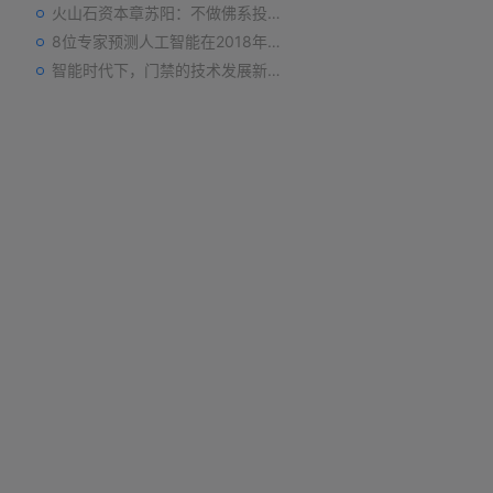
火山石资本章苏阳：不做佛系投资人，为企业价值战斗到底
8位专家预测人工智能在2018年对我们的影响
智能时代下，门禁的技术发展新趋势