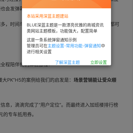
会发弹幕、看Kindle也会分享批注。
本站采用深蓝主题建站
越多，时间与专注却不断被蚕食。所有精心打造的传播都可
BLUE深蓝主题是一款漂亮优雅的商城资讯
类网站主题模板，功能强大，配置简单
这是一条系统弹窗通知示例
管理员可在
主题设置-常用功能-弹窗通知
中
进行相关设置
了解深蓝主题
立即设置
能全程陪伴他们体验旅程？
大PK”H5的案例给我们的启发是：
场景营销能让受众顺
信息，滴滴完成了“用户定位”。而最终进入加班楼排行榜
5元的专车抵用券。