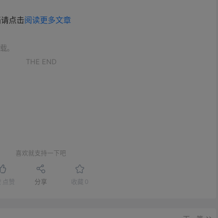
档请点击
阅读更多文章
载。
THE END
喜欢就支持一下吧
赞
点赞
分享
收藏
0