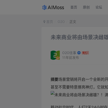
首页
原创
论坛
首页
O2O
正文
未来商业将由场景决雌雄？
O2O往事
11年前发布
摘要
场景营销将开启一个全新的
甚至不需要特意擦亮神灯，它就
移动社交时代，人们7天24小时