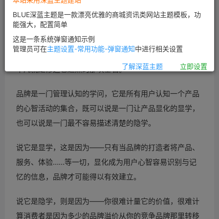
BLUE深蓝主题是一款漂亮优雅的商城资讯类网站主题模板，功
能强大，配置简单
品牌
这是一条系统弹窗通知示例
管理员可在
主题设置-常用功能-弹窗通知
中进行相关设置
如果说建造品牌就像修巴比伦塔。那讨论如何让品牌生而
了解深蓝主题
立即设置
不凡就是修造它起点的那块基石。
品牌是一门管理认知的学问，它是所有用户认知一个产品
的心智活动的集合，既可以说是一门让产品显化的显学，
也可以说是一门最不容易描述清楚的隐学。
说它是显学，这是因为——只有当品牌的打造者将产品、
服务、体验……等一切，显化成为用户心智容易识别与记
忆的信息，品牌才可能得以有效建立。
说它是隐学，则是因为——你很难计量它的价值，很难计
算消费者是因为多少的品牌溢价从你的竞争品牌那里转移