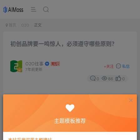
首页
O2O
正文
初创品牌要一鸣惊人，必须遵守哪些原则？
O2O往事
+
关注
私信
7年前更新
0
86
0
摘要
无论是苹果、星巴克、耐克或哈雷，这些耳熟能详已
经进入品牌天堂象限的“明珠”们，我们可以观察到它们有
一些共同特征，传达出一些有价值的信息。从而可以让我
主题模板推荐
们反向推演——一个初创品牌如果要生而不凡，至少应该
遵守哪些原则。
本站采用深蓝主题建站