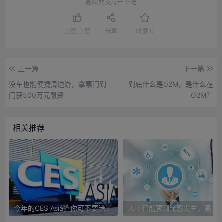
喜欢就支持一下吧
点赞
点赞
分享
收藏
0
上一篇
下一篇
没车也能便捷周边游，拿票门到
到底什么是O2M，是什么在
门获500万元融资
O2M？
相关推荐
今年的CES Asia，你可不要错过这些自动驾驶看点
人工智能预测流感发生，高发季预测准确