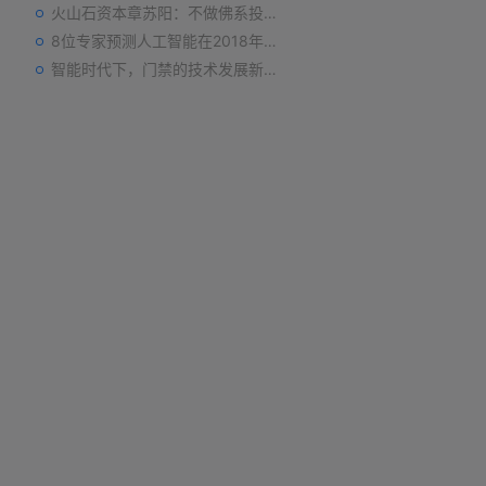
火山石资本章苏阳：不做佛系投资人，为企业价值战斗到底
8位专家预测人工智能在2018年对我们的影响
智能时代下，门禁的技术发展新趋势