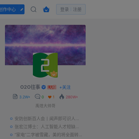
创作中心
登录
注册
O2O往事
+
关注
3.2W+
0
1
280W+
禹煊大帅哥
安防创新百人会丨闻声即可识人，虚拟诈骗的克星——声纹识别
张宏江博士：人工智能人才短缺是世界性问题
“家电”二字被雪藏，美的将全面转型智能制造？