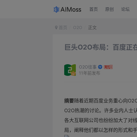
首页
原创
论坛
首页
O2O
正文
巨头O2O布局：百度正
O2O往事
11年前发布
摘要
随着近期百度业务重心向O2
O2O热潮的讨论。许多业内人士
各大互联网公司也纷纷加大了对线
局，阐释他们都以怎样的形式和