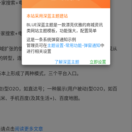
本站采用深蓝主题建站
BLUE深蓝主题是一款漂亮优雅的商城资讯
类网站主题模板，功能强大，配置简单
家搜索+电商的公司。
这是一条系统弹窗通知示例
管理员可在
主题设置-常用功能-弹窗通知
中
领域扩张的信号，李彦宏也在多个场合强调，百度在实现从
进行相关设置
的转型，连接3600行，做3600行的通用平台。
了解深蓝主题
立即设置
基本上形成了两种模式，三个平台入口。
)型O2O，如直达号；一种展示(用户被动)型O2O，如百
米、手机百度(及其生活+)、百度地图。
档请点击
阅读更多文章