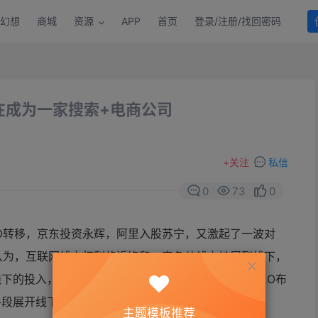
幻想
商城
资源
APP
首页
登录/注册/找回密码
在成为一家搜索+电商公司
+
关注
私信
0
73
0
O转移，京东投资永辉，阿里入股苏宁，又激起了一波对
认为，互联网线上红利趋近饱和，竞争从线上扩展到线下，
下的投入，以拓展资源。本文梳理了互联网巨头的O2O布
手段展开线下市场。
主题模板推荐