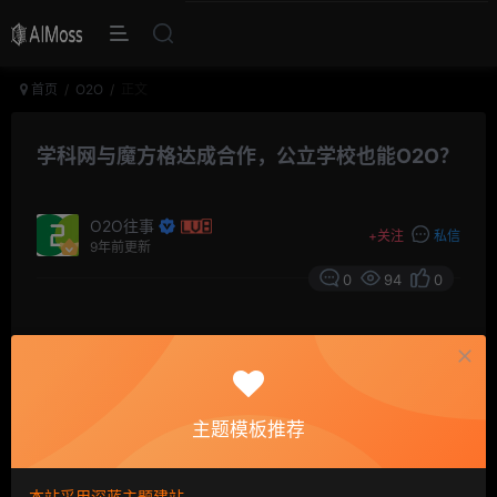
首页
O2O
正文
学科网与魔方格达成合作，公立学校也能O2O？
O2O往事
+
关注
私信
9年前更新
0
94
0
摘要
薪媒体8月20日下午消息，学科网与魔方格举行战略
合作发布会，推出战略型产品“学易魔方作业“，双方也将
共同打造互联网教育大联盟。在O2O道路上，杨成夫向薪
主题模板推荐
媒体表示，魔方格不仅会做线上产品，同步也会探索线下
业务。
本站采用深蓝主题建站