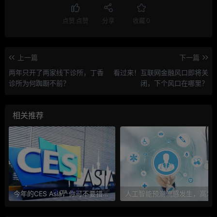
点赞
点赞
分享
收藏
0
上一篇
下一篇
两年只开了两家线下诊所，丁香
看过来！互联网金融风口即将关
诊所为何踟蹰不前？
闭，下个风口在哪里？
相关推荐
今年的CES Asia，你可不要错过这些自动驾驶看点
人工智能预测流感发生，高发季预测准确