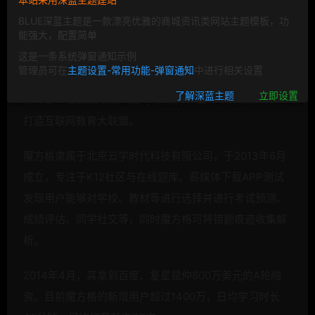
BLUE深蓝主题是一款漂亮优雅的商城资讯类网站主题模板，功
能强大，配置简单
教育
这是一条系统弹窗通知示例
管理员可在
主题设置-常用功能-弹窗通知
中进行相关设置
薪媒体8月20日下午消息，学科网与魔方格举行战略合作
了解深蓝主题
立即设置
发布会，推出战略型产品“学易魔方作业“，双方也将共同
打造互联网教育大联盟。
魔方格隶属于北京云学时代科技有限公司，于2013年6月
成立，专注于K12社区与在线题库。薪媒体下载APP测试
发现用户能够对学校、教材等进行选择并进行考试预测、
成绩评估、同学社交等，同时魔方格可将错题痕迹收集解
析。
2014年4月，其拿到百度、复星昆仲800万美元的A轮融
资。目前魔方格的新增用户超过1400万，日均学习时长