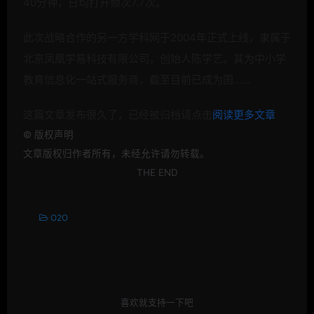
40分钟，日均打开频次7.7次。
此次战略合作的另一方学科网于2004年正式上线，隶属于
北京凤凰学易科技有限公司，创始人陈学艺。其为中小学
教育信息化一站式服务商，截至目前已成为国……
这篇文章发布很久了，已经被归档请点击
阅读更多文章
©
版权声明
文章版权归作者所有，未经允许请勿转载。
THE END
O2O
喜欢就支持一下吧