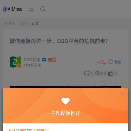
首页
O2O
正文
微信连接再进一步，O2O平台的危机前奏？
O2O往事
+
关注
私信
11年前发布
0
69
0
主题模板推荐
本站采用深蓝主题建站