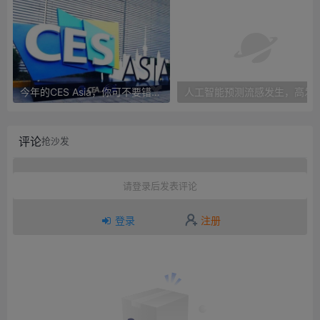
今年的CES Asia，你可不要错过这些自动驾驶看点
人工智能预测流感发生，高发季预测准确
评论
抢沙发
请登录后发表评论
登录
注册