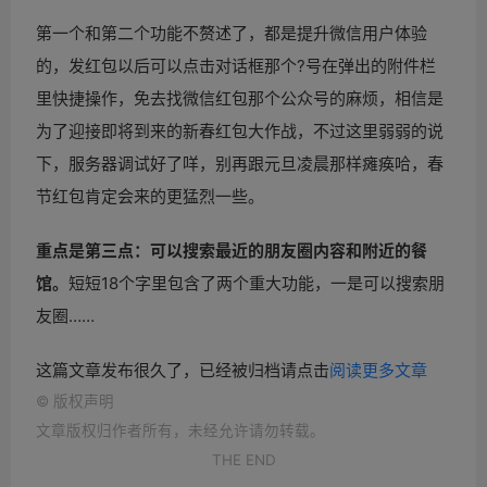
第一个和第二个功能不赘述了，都是提升微信用户体验
的，发红包以后可以点击对话框那个?号在弹出的附件栏
里快捷操作，免去找微信红包那个公众号的麻烦，相信是
为了迎接即将到来的新春红包大作战，不过这里弱弱的说
下，服务器调试好了咩，别再跟元旦凌晨那样瘫痪哈，春
节红包肯定会来的更猛烈一些。
重点是第三点：可以搜索最近的朋友圈内容和附近的餐
馆。
短短18个字里包含了两个重大功能，一是可以搜索朋
友圈……
这篇文章发布很久了，已经被归档请点击
阅读更多文章
©
版权声明
文章版权归作者所有，未经允许请勿转载。
THE END