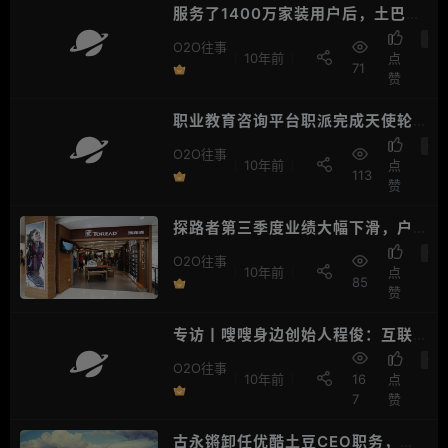
服务了1400万家装用户后，土巴兔
联合艾瑞发布了这份互联网家装报
O2
O2O往事
10年前
点
告
71
赞
职业教育咨询平台职派完成天使轮
融资，丹普基金领投
O2
O2O往事
10年前
点
113
赞
探路者第三季度业绩大幅下滑，户
外行业竞争加剧下如何突破？
O2
O2O往事
10年前
点
85
赞
专访丨嗖嗖身边创始人程俊：互联
网已经进入匹配人的共享经济时代
O2
O2O往事
10年前
16
点
7
赞
古永锵卸任优酷土豆CEO职务，离