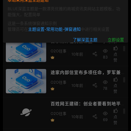
BLUE深蓝主题是一款漂亮优雅的商城资讯类网站主题模板，功
人工智能Rokid完成B轮融资后估值
能强大，配置简单
4.5亿美金
O2
O2O往事
10年前
点
这是一条系统弹窗通知示例
93
赞
管理员可在
主题设置-常用功能-弹窗通知
中进行相关设置
了解深蓝主题
立即设置
古永锵卸任优酷土豆CEO，未来专
注投资
O2
O2O往事
10年前
点
83
赞
途家内部信宣布多项任命，罗军兼
任平台运营公司CEO
O2
O2O往事
10年前
点
78
赞
百姓网王建硕：创业者要看到地平
线以外的东西
O2
O2O往事
10年前
点
69
赞