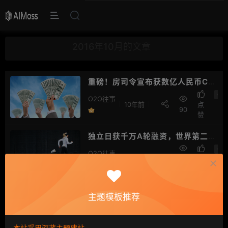
2016年10月的文章
重磅！房司令宣布获数亿人民币C轮
融资
O2
O2O往事
10年前
点
90
赞
独立日获千万A轮融资，世界第二大
人力公司 Recruit 成主要战略投资
O2
O2O往事
10年前
12
点
者
6
赞
途家公开内部信：组织结构大调
主题模板推荐
整，宣布多项任命
O2
O2O往事
10年前
13
点
6
赞
本站采用深蓝主题建站