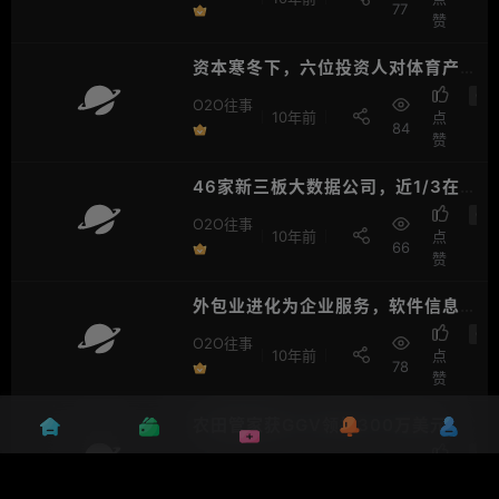
77
赞
资本寒冬下，六位投资人对体育产
业的看法及投资理念
O2
O2O往事
10年前
点
84
赞
46家新三板大数据公司，近1/3在
亏损，激进派在砸钱，保守派在盈
O2
O2O往事
10年前
点
利
66
赞
外包业进化为企业服务，软件信息
公司助力多领域实现转型升级
O2
O2O往事
10年前
点
78
赞
农田管家获GGV领投300万美元
Pre-A轮融资，做农业植保领域的
O2
O2O往事
10年前
点
“滴滴”
82
赞