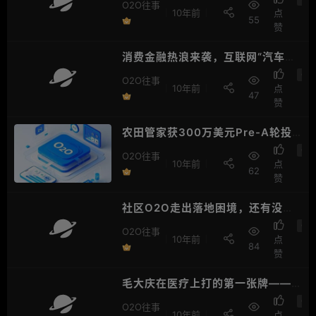
O2O往事
10年前
点
55
赞
消费金融热浪来袭，互联网“汽车金
融”三大乱象频发
O2
O2O往事
10年前
点
47
赞
农田管家获300万美元Pre-A轮投
资
O2
O2O往事
10年前
点
62
赞
社区O2O走出落地困境，还有没有
戏？
O2
O2O往事
10年前
点
84
赞
毛大庆在医疗上打的第一张牌——
“优和维尔”正式开业，探索医疗创新
O2
O2O往事
10年前
点