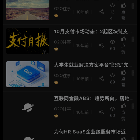
开早已成定局
O2
O2O往事
10年前
13
点
4
赞
10月支付市场动态：2起区块链支付
项目落地，金融监管持续收紧
O2
O2O往事
10年前
点
60
赞
大学生就业解决方案平台“职派”完成
天使轮融资
O2
O2O往事
10年前
点
89
赞
互联网金融ABS：趋势所向，落地
维艰
O2
O2O往事
10年前
点
60
赞
为何HR SaaS企业级服务市场近期
频获融资？
O2