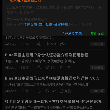
测试一下视频播放
BLUE深蓝主题是一款漂亮优雅的商城资讯类网站主题模板，功
能强大，配置简单
AiMoss
3年前
34
点
这是一条系统弹窗通知示例
7
赞
管理员可在
主题设置-常用功能-弹窗通知
中进行相关设置
Blue深蓝主题VIP会员系统详解及使用教程
了解深蓝主题
立即设置
主题VIP会员系统详解及使用教程...
AiMoss
3年前
404
1
Blue主题
Blue深蓝主题用户身份认证功能介绍及使用教程
主题V6用户身份认证功能介绍及使用教程[新功能]...
AiMoss
3年前
341
点赞
Blue主题
Blue深蓝主题微信公众号模板消息推送功能详解[V6.5新
功能]
zibll子比主题微信公众号模板消息推送功能详解[V6.5新功能]...
AiMoss
3年前
247
点赞
Blue主题
多个网站同时使用一套第三方社交登录帐号-代理登录功能
详解
多个网站同时使用一套第三方社交登录帐号-代理登录功能详解...