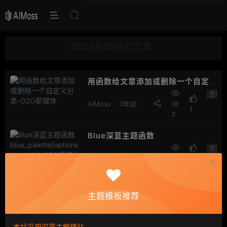
2023年05月的文章
用函数给文章添加或删除一个自定
义分类
主题
AiMoss
3年前
18
1
3
Blue深蓝主题函数
blue_palette[options-moudle]
主题
AiMoss
3年前
36
点
3
赞
启用微信公众号登录后设置自定义菜单教程
主题模板推荐
启用微信公众号登录后设置自定义菜单教程...
AiMoss
3年前
213
点赞
Blue主题
本站采用深蓝主题建站