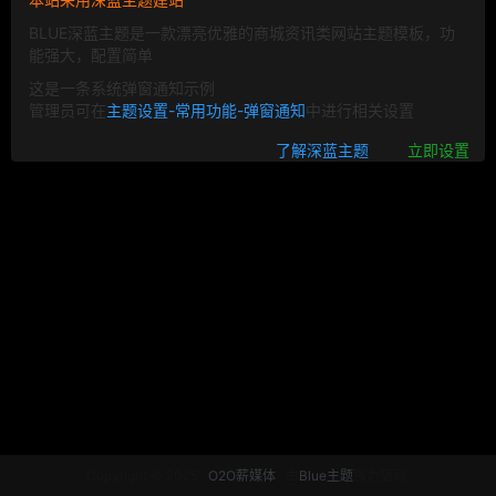
BLUE深蓝主题是一款漂亮优雅的商城资讯类网站主题模板，功
能强大，配置简单
这是一条系统弹窗通知示例
管理员可在
主题设置-常用功能-弹窗通知
中进行相关设置
了解深蓝主题
立即设置
Copyright © 2025 ·
O2O薪媒体
· 由
Blue主题
强力驱动.