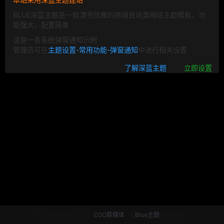
BLUE深蓝主题是一款漂亮优雅的商城资讯类网站主题模板，功
能强大，配置简单
这是一条系统弹窗通知示例
管理员可在
主题设置-常用功能-弹窗通知
中进行相关设置
了解深蓝主题
立即设置
Copyright © 2025 ·
O2O薪媒体
· 由
Blue主题
强力驱动.