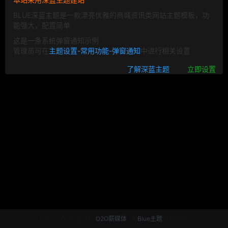
BLUE深蓝主题是一款漂亮优雅的商城资讯类网站主题模板，功
能强大，配置简单
这是一条系统弹窗通知示例
管理员可在
主题设置-常用功能-弹窗通知
中进行相关设置
了解深蓝主题
立即设置
Copyright © 2025 ·
O2O薪媒体
· 由
Blue主题
强力驱动.